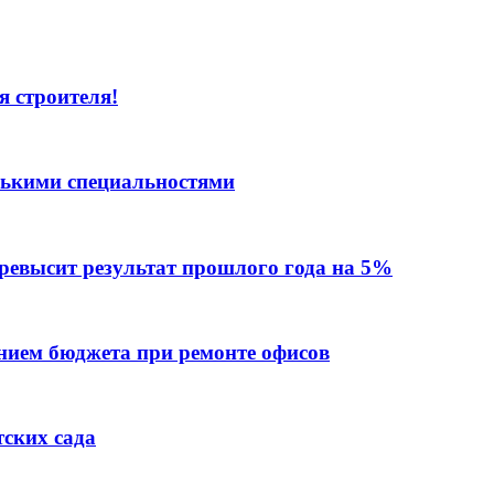
я строителя!
лькими специальностями
превысит результат прошлого года на 5%
ием бюджета при ремонте офисов
тских сада