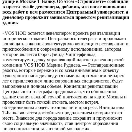
улице в Москве Т-Банку. Об этом «Стройгазете» сообщили
в пресс-службе девелопера, добавив, что после окончании
всех работ в нем разместится Центральный университет, а
девелопер продолжит заниматься проектом ревитализации
здания.
«VOS’HOD остается девелопером проекта ревитализации
исторического здания Центрального телеграфа и продолжает
воплощать в жизнь архитектурную концепцию реставрации и
приспособления к современному использованию, автором
которой является бюро Дэвида Чипперфильда, —
комментирует сделку управляющий партнер девелоперской
компании VOS’HOD Марина Руднева. — Реставрационные
работы, которые бережно и со всем вниманием к объекту
культурного наследия ведутся нами на протяжении четырех
лет с привлечением лицензированных специалистов, будут
выполнены в полном объеме. Концепция ревитализации
Центрального телеграфа предполагала, что обновленное
здание станет важной точкой притяжения на карте Москвы и
продолжит быть точкой отсчета, местом встреч,
объединяющим людей, технологии и прогресс. Инициатива
Т-Банка является достойным продолжением истории этого
места. Знаковое для города здание сохранит и приумножит
свою социальную значимость, став центром образования
нового поколения талантливой молодежи».