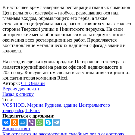
В настоящее время завершена реставрация главных символов
Центрального телеграфа – глобуса, размещавшегося над
главным входом, обрамляющего его герба, а также
стеклянного циферблата часов, располагавшихся на фасаде со
стороны Тверской улицы и Никитского переулка. На свои
исторические места обновленные символы вернутся после
окончания всех реставрационных работ. Продолжается
восстановление металлических надписей с фасада здания и
колокола.
На сегодня сделка купли-продажи Центрального телеграфа
является крупнейшей на рынке офисной недвижимости в
2025 году. Консультантом сделки выступила инвестиционно-
консалтинговая компания Ricci.
Авторы:
СГ-Онлайн
Версия для печати
Назад к списку
Теги:
VOS’HOD
,
Марина Руднева
,
здание Центральнгого
телеграфа
,
Т-Банк
Поделиться с друзьями:
Вопрос-ответ
Как отразится на рассмотрении судебных дел о самостроях