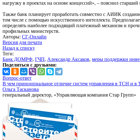
нагрузку в проектах на основе концессий», – пояснил старши
Также банк планирует проработать совместно с АИИК создание
том числе с помощью искусственного интеллекта. Предполагает
определять наиболее подходящий платежный механизм и прочие
профильных министерств.
Авторы:
СГ-Онлайн
Версия для печати
Назад к списку
Теги:
Банк ДОМРФ
,
ГЧП
,
Александр Аксаков
,
меры поддержки инве
Поделиться с друзьями:
Вопрос-ответ
В чем принципиальное отличие систем управления в ТСН и в 
Ольга Тасканова
генеральный директор, «Управляющая компания Стар Групп»