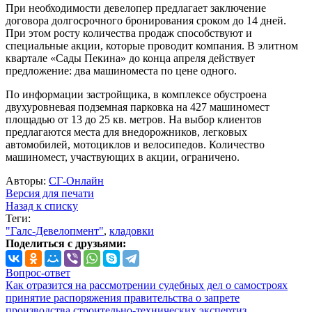
При необходимости девелопер предлагает заключение
договора долгосрочного бронирования сроком до 14 дней.
При этом росту количества продаж способствуют и
специальные акции, которые проводит компания. В элитном
квартале «Сады Пекина» до конца апреля действует
предложение: два машиноместа по цене одного.
По информации застройщика, в комплексе обустроена
двухуровневая подземная парковка на 427 машиномест
площадью от 13 до 25 кв. метров. На выбор клиентов
предлагаются места для внедорожников, легковых
автомобилей, мотоциклов и велосипедов. Количество
машиномест, участвующих в акции, ограничено.
Авторы:
СГ-Онлайн
Версия для печати
Назад к списку
Теги:
"Галс-Девелопмент"
,
кладовки
Поделиться с друзьями:
Вопрос-ответ
Как отразится на рассмотрении судебных дел о самостроях
принятие распоряжения правительства о запрете
производства строительно-технических экспертиз