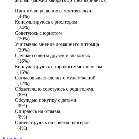
жилья? (можно выбрать до трех вариантов)
Принимаю решение самостоятельно
(48%)
Консультируюсь с риелтором
(24%)
Советуюсь с юристом
(20%)
Учитываю мнение домашнего питомца
(20%)
Слушаю советы друзей и знакомых
(16%)
Консультируюсь с тарологом/астрологом
(16%)
Согласовываю сделку с мужем/женой
(12%)
Обязательно советуюсь с родителями
(8%)
Обсуждаю покупку с детьми
(8%)
Опираюсь на отзывы
(8%)
Ориентируюсь на советы блогеров
(4%)
К опросу