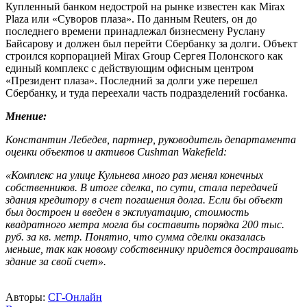
Купленный банком недострой на рынке известен как Mirax
Plaza или «Суворов плаза». По данным Reuters, он до
последнего времени принадлежал бизнесмену Руслану
Байсарову и должен был перейти Сбербанку за долги. Объект
строился корпорацией Mirax Group Сергея Полонского как
единый комплекс с действующим офисным центром
«Президент плаза». Последний за долги уже перешел
Сбербанку, и туда переехали часть подразделений госбанка.
Мнение:
Константин Лебедев, партнер, руководитель департамента
оценки объектов и активов Cushman Wakefield:
«Комплекс на улице Кульнева много раз менял конечных
собственников. В итоге сделка, по сути, стала передачей
здания кредитору в счет погашения долга. Если бы объект
был достроен и введен в эксплуатацию, стоимость
квадратного метра могла бы составить порядка 200 тыс.
руб. за кв. метр. Понятно, что сумма сделки оказалась
меньше, так как новому собственнику придется достраивать
здание за свой счет».
Авторы:
СГ-Онлайн