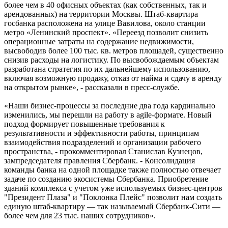
более чем в 40 офисных объектах (как собственных, так и
арендованных) на территории Москвы. Штаб-квартира
госбанка расположена на улице Вавилова, около станции
метро «Ленинский проспект». «Переезд позволит снизить
операционные затраты на содержание недвижимости,
высвободив более 100 тыс. кв. метров площадей, существенно
снизив расходы на логистику. По высвобождаемым объектам
разработана стратегия по их дальнейшему использованию,
включая возможную продажу, отказ от найма и сдачу в аренду
на открытом рынке», - рассказали в пресс-службе.
«Наши бизнес-процессы за последние два года кардинально
изменились, мы перешли на работу в agile-формате. Новый
подход формирует повышенные требования к
результативности и эффективности работы, принципам
взаимодействия подразделений и организации рабочего
пространства, - прокомментировал Станислав Кузнецов,
зампредседателя правления Сбербанк. - Консолидация
команды банка на одной площадке также полностью отвечает
задаче по созданию экосистемы Сбербанка. Приобретение
зданий комплекса с учетом уже используемых бизнес-центров
"Президент Плаза" и "Поклонка Плейс" позволит нам создать
единую штаб-квартиру — так называемый Сбербанк-Сити —
более чем для 23 тыс. наших сотрудников».