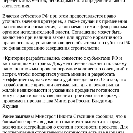
перечень документов, необходимых для определения такого
соответствия.
Властям субъектов РФ при этом предоставляется право
уточнять значения критериев, а также случаи их применения
на основании соглашения, заключаемого ими с федеральным
органом исполнительной власти. Соглашение может быть
заключено при наличии закона или другого нормативного
правового акта, устанавливающего обязательство субъекта РФ
по финансированию завершения строительства.
«Критерии разрабатывались совместно с субъектами РФ и
застройщиками страны. Документ очень сложный по своему
наполнению - мы провели огромное количество совещаний и
встреч, чтобы постараться учесть мнение и разработать
коэффициенты, максимально удобные для всех. Считаю, что
разработанные критерии оптимальны для игроков рынка
жилой недвижимости и указанные проценты готовности
могут гарантировать завершения строительства в срок», -
прокомментировал глава Минстроя России Владимир
Якушев.
Ранее замглавы Минстроя Никита Стасишин сообщил, что в
ближайшее время ведомство планирует выпустить форму
заявления застройщиков о степени готовности проектов. Для
подтверждения строительной готовности есть два варианта.