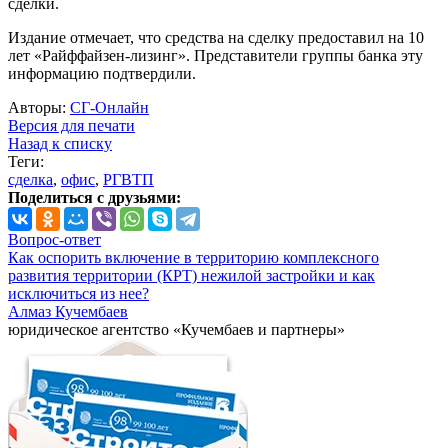
сделки.
Издание отмечает, что средства на сделку предоставил на 10
лет «Райффайзен-лизинг». Представители группы банка эту
информацию подтвердили.
Авторы:
СГ-Онлайн
Версия для печати
Назад к списку
Теги:
сделка
,
офис
,
РГВТП
Поделиться с друзьями:
Вопрос-ответ
Как оспорить включение в территорию комплексного
развития территории (КРТ) нежилой застройки и как
исключиться из нее?
Алмаз Кучембаев
юридическое агентство «Кучембаев и партнеры»