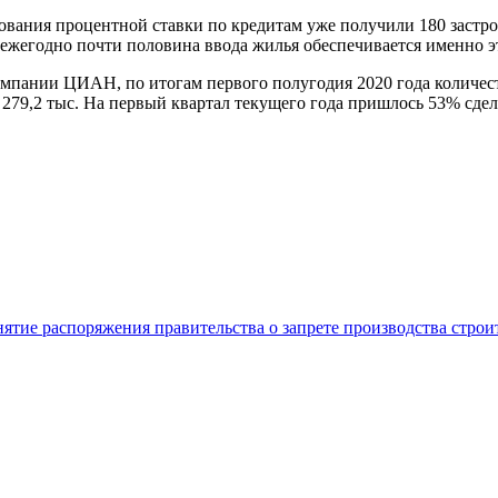
ания процентной ставки по кредитам уже получили 180 застро
ежегодно почти половина ввода жилья обеспечивается именно э
омпании ЦИАН, по итогам первого полугодия 2020 года количес
279,2 тыс. На первый квартал текущего года пришлось 53% сдел
нятие распоряжения правительства о запрете производства стро