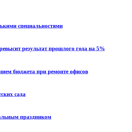
лькими специальностями
превысит результат прошлого года на 5%
ием бюджета при ремонте офисов
тских сада
нальным праздником