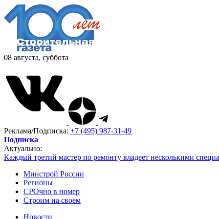
08 августа, суббота
Реклама/Подписка:
+7 (495) 987-31-49
Подписка
Актуально:
Каждый третий мастер по ремонту владеет несколькими специ
Минстрой России
Регионы
СРОчно в номер
Строим на своем
Новости