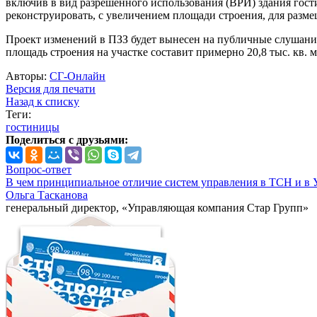
включив в вид разрешенного использования (ВРИ) здания гост
реконструировать, с увеличением площади строения, для разм
Проект изменений в ПЗЗ будет вынесен на публичные слушания
площадь строения на участке составит примерно 20,8 тыс. кв. ме
Авторы:
СГ-Онлайн
Версия для печати
Назад к списку
Теги:
гостиницы
Поделиться с друзьями:
Вопрос-ответ
В чем принципиальное отличие систем управления в ТСН и в 
Ольга Тасканова
генеральный директор, «Управляющая компания Стар Групп»