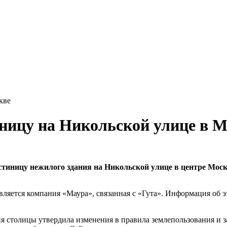
кве
иницу на Никольской улице в 
иницу нежилого здания на Никольской улице в центре Москв
ляется компания «Маура», связанная с «Гута». Информация об 
я столицы утвердила изменения в правила землепользования и зас