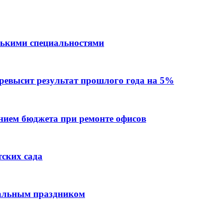
лькими специальностями
превысит результат прошлого года на 5%
ием бюджета при ремонте офисов
тских сада
нальным праздником