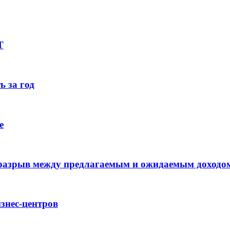
Т
ь за год
е
 разрыв между предлагаемым и ожидаемым доходо
знес-центров