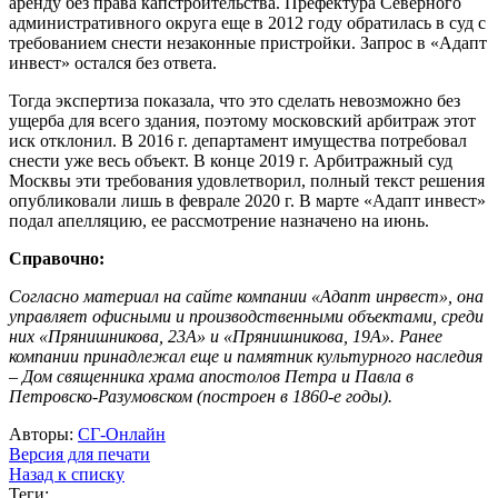
аренду без права капстроительства. Префектура Северного
административного округа еще в 2012 году обратилась в суд с
требованием снести незаконные пристройки. Запрос в «Адапт
инвест» остался без ответа.
Тогда экспертиза показала, что это сделать невозможно без
ущерба для всего здания, поэтому московский арбитраж этот
иск отклонил. В 2016 г. департамент имущества потребовал
снести уже весь объект. В конце 2019 г. Арбитражный суд
Москвы эти требования удовлетворил, полный текст решения
опубликовали лишь в феврале 2020 г. В марте «Адапт инвест»
подал апелляцию, ее рассмотрение назначено на июнь.
Справочно:
Согласно материал на сайте компании «Адапт инрвест», она
управляет офисными и производственными объектами, среди
них «Прянишникова, 23А» и «Прянишникова, 19А». Ранее
компании принадлежал еще и памятник культурного наследия
– Дом священника храма апостолов Петра и Павла в
Петровско-Разумовском (построен в 1860-е годы).
Авторы:
СГ-Онлайн
Версия для печати
Назад к списку
Теги: