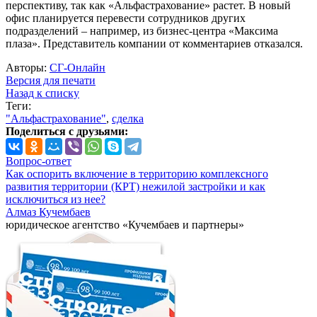
перспективу, так как «Альфастрахование» растет. В новый
офис планируется перевести сотрудников других
подразделений – например, из бизнес-центра «Максима
плаза». Представитель компании от комментариев отказался.
Авторы:
СГ-Онлайн
Версия для печати
Назад к списку
Теги:
"Альфастрахование"
,
сделка
Поделиться с друзьями:
Вопрос-ответ
Как оспорить включение в территорию комплексного
развития территории (КРТ) нежилой застройки и как
исключиться из нее?
Алмаз Кучембаев
юридическое агентство «Кучембаев и партнеры»