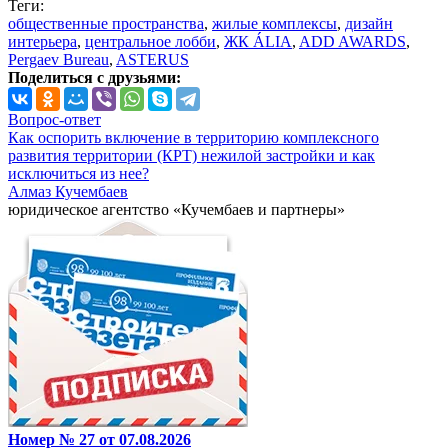
Теги:
общественные пространства
,
жилые комплексы
,
дизайн
интерьера
,
центральное лобби
,
ЖК ÁLIA
,
ADD AWARDS
,
Pergaev Bureau
,
ASTERUS
Поделиться с друзьями:
Вопрос-ответ
Как оспорить включение в территорию комплексного
развития территории (КРТ) нежилой застройки и как
исключиться из нее?
Алмаз Кучембаев
юридическое агентство «Кучембаев и партнеры»
Номер № 27 от 07.08.2026