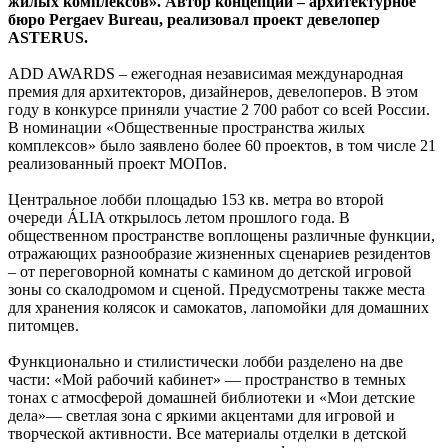
жилых комплексов». Автор концепции – архитектурное
бюро Pergaev Bureau, реализовал проект девелопер
ASTERUS.
ADD AWARDS – ежегодная независимая международная
премия для архитекторов, дизайнеров, девелоперов. В этом
году в конкурсе приняли участие 2 700 работ со всей России.
В номинации «Общественные пространства жилых
комплексов» было заявлено более 60 проектов, в том числе 21
реализованный проект МОПов.
Центральное лобби площадью 153 кв. метра во второй
очереди ÁLIA открылось летом прошлого года. В
общественном пространстве воплощены различные функции,
отражающих разнообразие жизненных сценариев резидентов
– от переговорной комнаты с камином до детской игровой
зоны со скалодромом и сценой. Предусмотрены также места
для хранения колясок и самокатов, лапомойки для домашних
питомцев.
Функционально и стилистически лобби разделено на две
части: «Мой рабочий кабинет» — пространство в темных
тонах с атмосферой домашней библиотеки и «Мои детские
дела»— светлая зона с яркими акцентами для игровой и
творческой активности. Все материалы отделки в детской