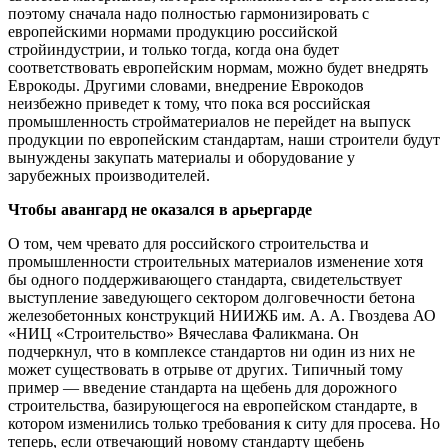
поэтому сначала надо полностью гармонизировать с
европейскими нормами продукцию российской
стройиндустрии, и только тогда, когда она будет
соответствовать европейским нормам, можно будет внедрять
Еврокоды. Другими словами, внедрение Еврокодов
неизбежно приведет к тому, что пока вся российская
промышленность стройматериалов не перейдет на выпуск
продукции по европейским стандартам, наши строители будут
вынуждены закупать материалы и оборудование у
зарубежных производителей.
Чтобы авангард не оказался в арьергарде
О том, чем чревато для российского строительства и
промышленности строительных материалов изменение хотя
бы одного поддерживающего стандарта, свидетельствует
выступление заведующего сектором долговечности бетона
железобетонных конструкций НИИЖБ им. А. А. Гвоздева АО
«НИЦ «Строительство» Вячеслава Фаликмана. Он
подчеркнул, что в комплексе стандартов ни один из них не
может существовать в отрыве от других. Типичный тому
пример — введение стандарта на щебень для дорожного
строительства, базирующегося на европейском стандарте, в
котором изменились только требования к ситу для просева. Но
теперь, если отвечающий новому стандарту щебень