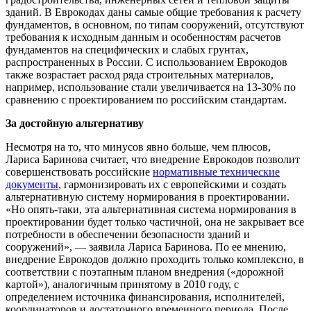
зданий. В Еврокодах даны самые общие требования к расчету
фундаментов, в основном, по типам сооружений, отсутствуют
требования к исходным данным и особенностям расчетов
фундаментов на специфических и слабых грунтах,
распространенных в России. С использованием Еврокодов
также возрастает расход ряда строительных материалов,
например, использование стали увеличивается на 13-30% по
сравнению с проектированием по российским стандартам.
За достойную альтернативу
Несмотря на то, что минусов явно больше, чем плюсов,
Лариса Баринова считает, что внедрение Еврокодов позволит
совершенствовать российские
нормативные технические
документы
, гармонизировать их с европейскими и создать
альтернативную систему нормирования в проектировании.
«Но опять-таки, эта альтернативная система нормирования в
проектировании будет только частичной, она не закрывает все
потребности в обеспечении безопасности зданий и
сооружений», — заявила Лариса Баринова. По ее мнению,
внедрение Еврокодов должно проходить только комплексно, в
соответствии с поэтапным планом внедрения («дорожной
картой»), аналогичным принятому в 2010 году, с
определением источника финансирования, исполнителей,
координаторов и достаточного временного периода. После