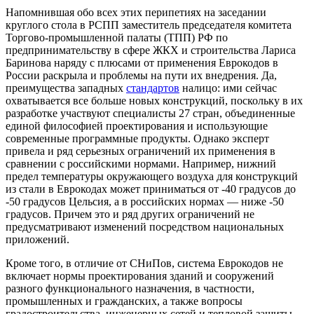
Напомнившая обо всех этих перипетиях на заседании
круглого стола в РСПП заместитель председателя комитета
Торгово-промышленной палаты (ТПП) РФ по
предпринимательству в сфере ЖКХ и строительства Лариса
Баринова наряду с плюсами от применения Еврокодов в
России раскрыла и проблемы на пути их внедрения. Да,
преимущества западных
стандартов
налицо: ими сейчас
охватывается все больше новых конструкций, поскольку в их
разработке участвуют специалисты 27 стран, объединенные
единой философией проектирования и использующие
современные программные продукты. Однако эксперт
привела и ряд серьезных ограничений их применения в
сравнении с российскими нормами. Например, нижний
предел температуры окружающего воздуха для конструкций
из стали в Еврокодах может приниматься от -40 градусов до
-50 градусов Цельсия, а в российских нормах — ниже -50
градусов. Причем это и ряд других ограничений не
предусматривают изменений посредством национальных
приложений.
Кроме того, в отличие от СНиПов, система Еврокодов не
включает нормы проектирования зданий и сооружений
разного функционального назначения, в частности,
промышленных и гражданских, а также вопросы
градостроительства, инженерных сетей и тепловой защиты