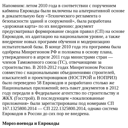
Напомним: летом 2010 года в соответствии с поручением
кабмина Еврокоды были включены на альтернативной основе
в доказательную базу «Технического регламента о
безопасности зданий и сооружений», была разработана
«дорожная карта» по их внедрению: документ
предусматривал формирование сводов правил (СП) на основе
Еврокодов, их адаптацию на национальном уровне, а также
внедрение новых программ обучения и модернизацию
испытательной базы. В конце 2010 года эта программа была
одобрена Минрегионом РФ и положена в основу плана,
утвержденного в апреле 2011 года министрами стран —
членов Таможенного союза (ТС), отвечающими за
строительство. В 2010-2012 годах Минрегионом России
совместно с национальными объединениями строителей,
изыскателей и проектировщиков (НОСТРОЙ и НОПРИЗ)
было переведено 58 Еврокодов и разработано столько же
Национальных приложений; весь пакет документов в 2012
году передали в Федеральное агентство по строительству и
ЖКХ (Госстрой). В последующем «локализованные
приложения» были зарегистрированы под номерами СП
167.1325800.2014 — СП 222.1325800.2014, однако система
Еврокодов в России до сих пор не внедрена.
Мороз-воевода и Еврокоды