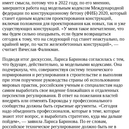
имеет смысла, потому что в 2022 году, по его мнению,
завершится работа над модельным кодексом Международной
федерации по конструкционному бетону (ФИБ) 2020, который
станет единым кодексом проектирования конструкций,
включая положения для проектирования как новых, так и уже
существующих конструкций. «У меня такое впечатление, что
мы будем сильно опаздывать, если будем возвращаться
сегодня к тому, что на следующий год станет неактуально, по
крайней мере, по части железобетонных конструкций», —
считает Вячеслав Фаликман.
Подводя итог дискуссии, Лариса Баринова согласилась с тем,
что будущее, действительно, за модельными кодексами. Она
подчеркнула, что, совершенствуя систему технического
нормирования и регулирования в строительстве и выполняя
при этом поручение руководства страны об использовании
мировых практик, российским ученым и специалистам надо
самим выработать свое видение ближайших и отдаленных
перспектив регулирования. В ответ на пожелания властей
внедрять или отменять Еврокоды у профессионального
сообщества должны быть серьезные аргументы. «Сегодня
надо объединить профессионалов, которые в теме, которые
знают этот вопрос, и выработать стратегию, куда мы дальше
пойдем», — заявила Лариса Баринова. По ее словам,
российское техническое регулирование должно быть не в