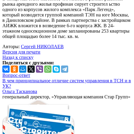
рынка арендного жилья профинан сирует строител ьство
одного из корпусов жилого комплекса «Парк Легенд»,
который возводится группой компаний ТЭН на юге Москвы,
в Даниловском районе. В рамках партнерства с застройщиком
АИЖК вложится в возведение 6-го корпуса ЖК. В 24-
этажном односекционном доме запланированы 253 квартиры
общей площадью более 14 тыс. кв. м.
Авторы:
Сергей НИКОЛАЕВ
Версия для печати
Назад к списку
Поделиться с друзьями:
Вопрос-ответ
В чем принципиальное отличие систем управления в ТСН и в
УК?
Ольга Тасканова
генеральный директор, «Управляющая компания Стар Групп»