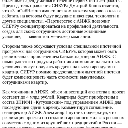
оплачивает аренду жилья в течение первых пяти лет работы.
Председатель правления СИБУРа Дмитрий Конов отметил,
что «ЗапСибНефтехим» станет комплексом мирового класса,
работать на котором будут ведущие инженеры, технологи и
другие специалисты. «Партнерство с АИЖК позволит
СИБУРу сконцентрироваться на профильной деятельности,
создав для своих сотрудников достойные жилищные
условия», — заявил топ-менеджер компании.
Стороны также обсуждают условия специальной ипотечной
программы для сотрудников СИБУРа, которая может быть
реализована с привлечением банков-партнеров АИЖК. С
помощью этого продукта работники компании на льготных
условиях смогут получать кредиты на выкуп арендуемых
квартир. СИБУР помимо предоставления льготной ипотеки
будет компенсировать часть стоимости выкупаемых
сотрудниками квартир.
Как уточнили в АИЖК, объем инвестиций агентства в проект
составит до 4 млрд рублей. Квартиры будут приобретены в
состав ЗПИФН «Кутузовский» под управлением АИЖК для
последующей сдачи в аренду. Комментируя соглашение,
гендиректор АИЖК Александр Плутник подчеркнул, что
реализация проекта по созданию арендного жилья в регионах
совместно с одним из крупнейших предприятий в России —
пилотная сделка, которая положит начало формированию