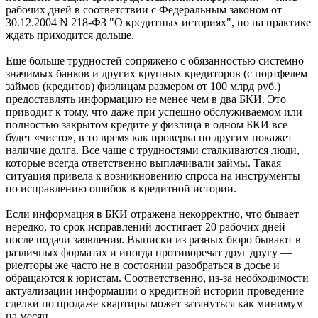
рабочих дней в соответствии с Федеральным законом от
30.12.2004 N 218-ФЗ "О кредитных историях", но на практике
ждать приходится дольше.
Еще больше трудностей сопряжено с обязанностью системно
значимых банков и других крупных кредиторов (с портфелем
займов (кредитов) физлицам размером от 100 млрд руб.)
предоставлять информацию не менее чем в два БКИ. Это
приводит к тому, что даже при успешно обслуживаемом или
полностью закрытом кредите у физлица в одном БКИ все
будет «чисто», в то время как проверка по другим покажет
наличие долга. Все чаще с трудностями сталкиваются люди,
которые всегда ответственно выплачивали займы. Такая
ситуация привела к возникновению спроса на инструменты
по исправлению ошибок в кредитной истории.
Если информация в БКИ отражена некорректно, что бывает
нередко, то срок исправлений достигает 20 рабочих дней
после подачи заявления. Выписки из разных бюро бывают в
различных форматах и иногда противоречат друг другу —
риелторы же часто не в состоянии разобраться в досье и
обращаются к юристам. Соответственно, из-за необходимости
актуализации информации о кредитной истории проведение
сделки по продаже квартиры может затянуться как минимум
на месяц.