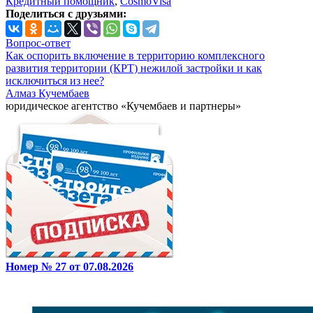
Кредитный помощник
,
CosmoVisa
Поделиться с друзьями:
Вопрос-ответ
Как оспорить включение в территорию комплексного
развития территории (КРТ) нежилой застройки и как
исключиться из нее?
Алмаз Кучембаев
юридическое агентство «Кучембаев и партнеры»
Номер № 27 от 07.08.2026