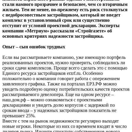
стали намного прозрачнее и безопаснее, чем со вторичным
жильем. Тем не менее, по-прежнему есть риск столкнуться
с недобросовестным застройщиком, который не введет
комплекс в установленный срок или существенно
отступит от условий проектной декларации. Эксперты
компании «Метриум» рассказали «Стройгазете» об
основных критериях надежности застройщика.
Опыт – сын ошибок трудных
Если вы рассматриваете компанию, уже имеющую портфель
реализованных проектов, нужно проверить, соблюдались ли
сроки сдачи комплексов. Проще всего сделать это с помощью
Единого ресурса застройщиков erzrf.ru. Особенно
положительно о компании говорит работа с опережением
заявленного графика. Также на порталах ЕРЗ.РФ можно
увидеть подробную оценку потребительских качеств проектов
рассматриваемого девелопера. Еще на одном ресурсе –
наш.дом.рф – можно ознакомиться с проектными
декларациями и увидеть долю корпусов с задержкой по
срокам ввода – у надежных застройщиков показатель не
превышает 25%.
Вместе с тем на рынок недвижимости регулярно выходят
новые игроки. Некоторые из них со временем входят в число
лидеров рынка. Изучите структуру собственников нового