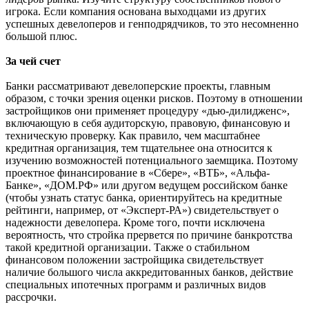
игрока. Если компания основана выходцами из других
успешных девелоперов и генподрядчиков, то это несомненно
большой плюс.
За чей счет
Банки рассматривают девелоперские проекты, главным
образом, с точки зрения оценки рисков. Поэтому в отношении
застройщиков они применяет процедуру «дью-дилидженс»,
включающую в себя аудиторскую, правовую, финансовую и
техническую проверку. Как правило, чем масштабнее
кредитная организация, тем тщательнее она относится к
изучению возможностей потенциального заемщика. Поэтому
проектное финансирование в «Сбере», «ВТБ», «Альфа-
Банке», «ДОМ.РФ» или другом ведущем российском банке
(чтобы узнать статус банка, ориентируйтесь на кредитные
рейтинги, например, от «Эксперт-РА») свидетельствует о
надежности девелопера. Кроме того, почти исключена
вероятность, что стройка прервется по причине банкротства
такой кредитной организации. Также о стабильном
финансовом положении застройщика свидетельствует
наличие большого числа аккредитованных банков, действие
специальных ипотечных программ и различных видов
рассрочки.