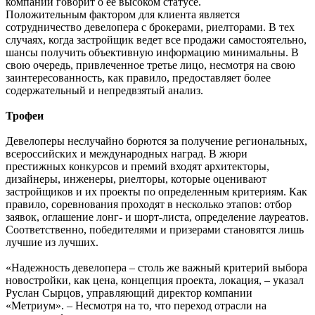
компании говорит о ее высоком статусе.
Положительным фактором для клиента является
сотрудничество девелопера с брокерами, риелторами. В тех
случаях, когда застройщик ведет все продажи самостоятельно,
шансы получить объективную информацию минимальны. В
свою очередь, привлеченное третье лицо, несмотря на свою
заинтересованность, как правило, предоставляет более
содержательный и непредвзятый анализ.
Трофеи
Девелоперы неслучайно борются за получение региональных,
всероссийских и международных наград. В жюри
престижных конкурсов и премий входят архитекторы,
дизайнеры, инженеры, риелторы, которые оценивают
застройщиков и их проекты по определенным критериям. Как
правило, соревнования проходят в несколько этапов: отбор
заявок, оглашение лонг- и шорт-листа, определение лауреатов.
Соответственно, победителями и призерами становятся лишь
лучшие из лучших.
«Надежность девелопера – столь же важный критерий выбора
новостройки, как цена, концепция проекта, локация, – указал
Руслан Сырцов, управляющий директор компании
«Метриум». – Несмотря на то, что переход отрасли на