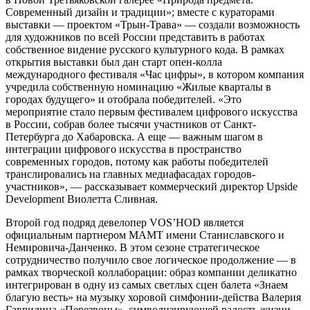
Современный дизайн и традиции»; вместе с кураторами
выставки — проектом «Трын-Трава» — создали возможность
для художников по всей России представить в работах
собственное видение русского культурного кода. В рамках
открытия выставки был дан старт опен-колла
международного фестиваля «Час цифры», в котором компания
учредила собственную номинацию «Жилые кварталы в
городах будущего» и отобрала победителей. «Это
мероприятие стало первым фестивалем цифрового искусства
в России, собрав более тысячи участников от Санкт-
Петербурга до Хабаровска. А еще — важным шагом в
интеграции цифрового искусства в пространство
современных городов, потому как работы победителей
транслировались на главных медиафасадах городов-
участников», — рассказывает коммерческий директор Upside
Development Виолетта Сливная.
Второй год подряд девелопер VOS’HOD является
официальным партнером МАМТ имени Станиславского и
Немировича-Данченко. В этом сезоне стратегическое
сотрудничество получило свое логическое продолжение — в
рамках творческой коллаборации: образ компании деликатно
интегрирован в одну из самых светлых сцен балета «Знаем
благую весть» на музыку хоровой симфонии-действа Валерия
Гаврилина «Перезвоны», символизирующей радость жизни.