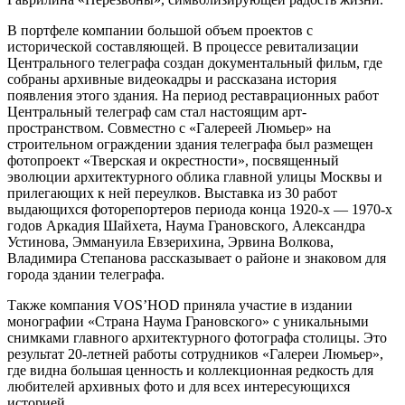
В портфеле компании большой объем проектов с
исторической составляющей. В процессе ревитализации
Центрального телеграфа создан документальный фильм, где
собраны архивные видеокадры и рассказана история
появления этого здания. На период реставрационных работ
Центральный телеграф сам стал настоящим арт-
пространством. Совместно с «Галереей Люмьер» на
строительном ограждении здания телеграфа был размещен
фотопроект «Тверская и окрестности», посвященный
эволюции архитектурного облика главной улицы Москвы и
прилегающих к ней переулков. Выставка из 30 работ
выдающихся фоторепортеров периода конца 1920-х — 1970-х
годов Аркадия Шайхета, Наума Грановского, Александра
Устинова, Эммануила Евзерихина, Эрвина Волкова,
Владимира Степанова рассказывает о районе и знаковом для
города здании телеграфа.
Также компания VOS’HOD приняла участие в издании
монографии «Страна Наума Грановского» с уникальными
снимками главного архитектурного фотографа столицы. Это
результат 20-летней работы сотрудников «Галереи Люмьер»,
где видна большая ценность и коллекционная редкость для
любителей архивных фото и для всех интересующихся
историей.