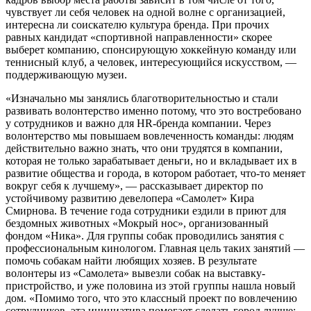
чувствует ли себя человек на одной волне с организацией,
интересна ли соискателю культура бренда. При прочих
равных кандидат «спортивной направленности» скорее
выберет компанию, спонсирующую хоккейную команду или
теннисный клуб, а человек, интересующийся искусством, —
поддерживающую музеи.
«Изначально мы занялись благотворительностью и стали
развивать волонтерство именно потому, что это востребовано
у сотрудников и важно для HR-бренда компании. Через
волонтерство мы повышаем вовлеченность команды: людям
действительно важно знать, что они трудятся в компании,
которая не только зарабатывает деньги, но и вкладывает их в
развитие общества и города, в котором работает, что-то меняет
вокруг себя к лучшему», — рассказывает директор по
устойчивому развитию девелопера «Самолет» Кира
Смирнова. В течение года сотрудники ездили в приют для
бездомных животных «Мокрый нос», организованный
фондом «Ника». Для группы собак проводились занятия с
профессиональным кинологом. Главная цель таких занятий —
помочь собакам найти любящих хозяев. В результате
волонтеры из «Самолета» вывезли собак на выставку-
пристройство, и уже половина из этой группы нашла новый
дом. «Помимо того, что это классный проект по вовлечению
сотрудников, эта инициатива помогает сделать город лучше: