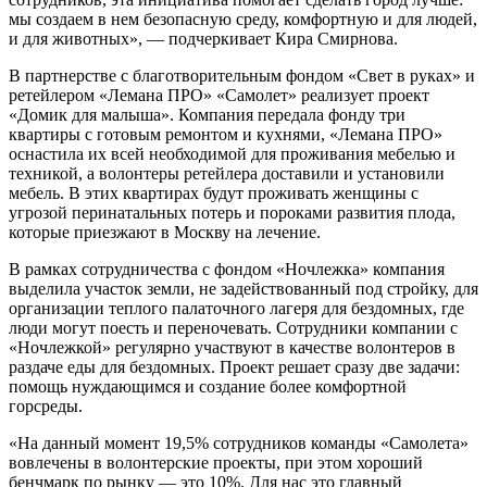
мы создаем в нем безопасную среду, комфортную и для людей,
и для животных», — подчеркивает Кира Смирнова.
В партнерстве с благотворительным фондом «Свет в руках» и
ретейлером «Лемана ПРО» «Самолет» реализует проект
«Домик для малыша». Компания передала фонду три
квартиры с готовым ремонтом и кухнями, «Лемана ПРО»
оснастила их всей необходимой для проживания мебелью и
техникой, а волонтеры ретейлера доставили и установили
мебель. В этих квартирах будут проживать женщины с
угрозой перинатальных потерь и пороками развития плода,
которые приезжают в Москву на лечение.
В рамках сотрудничества с фондом «Ночлежка» компания
выделила участок земли, не задействованный под стройку, для
организации теплого палаточного лагеря для бездомных, где
люди могут поесть и переночевать. Сотрудники компании с
«Ночлежкой» регулярно участвуют в качестве волонтеров в
раздаче еды для бездомных. Проект решает сразу две задачи:
помощь нуждающимся и создание более комфортной
горсреды.
«На данный момент 19,5% сотрудников команды «Самолета»
вовлечены в волонтерские проекты, при этом хороший
бенчмарк по рынку — это 10%. Для нас это главный