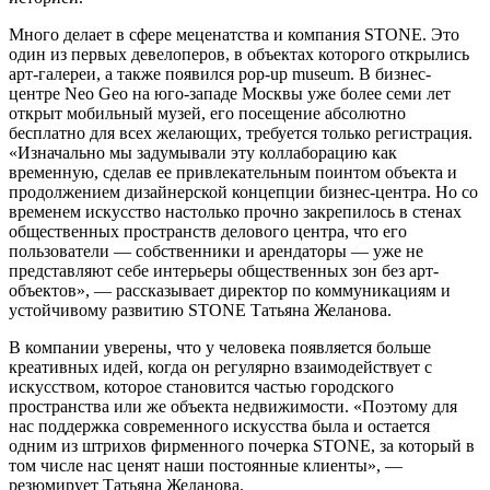
Много делает в сфере меценатства и компания STONE. Это
один из первых девелоперов, в объектах которого открылись
арт-галереи, а также появился pop-up museum. В бизнес-
центре Neo Geo на юго-западе Москвы уже более семи лет
открыт мобильный музей, его посещение абсолютно
бесплатно для всех желающих, требуется только регистрация.
«Изначально мы задумывали эту коллаборацию как
временную, сделав ее привлекательным поинтом объекта и
продолжением дизайнерской концепции бизнес-центра. Но со
временем искусство настолько прочно закрепилось в стенах
общественных пространств делового центра, что его
пользователи — собственники и арендаторы — уже не
представляют себе интерьеры общественных зон без арт-
объектов», — рассказывает директор по коммуникациям и
устойчивому развитию STONE Татьяна Желанова.
В компании уверены, что у человека появляется больше
креативных идей, когда он регулярно взаимодействует с
искусством, которое становится частью городского
пространства или же объекта недвижимости. «Поэтому для
нас поддержка современного искусства была и остается
одним из штрихов фирменного почерка STONE, за который в
том числе нас ценят наши постоянные клиенты», —
резюмирует Татьяна Желанова.