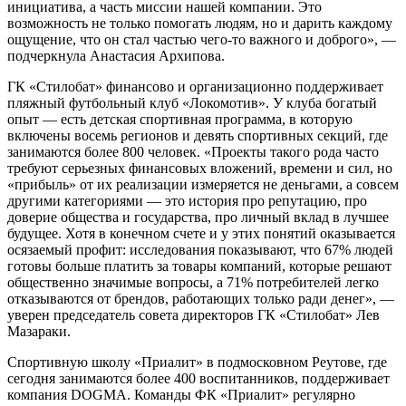
инициатива, а часть миссии нашей компании. Это
возможность не только помогать людям, но и дарить каждому
ощущение, что он стал частью чего-то важного и доброго», —
подчеркнула Анастасия Архипова.
ГК «Стилобат» финансово и организационно поддерживает
пляжный футбольный клуб «Локомотив». У клуба богатый
опыт — есть детская спортивная программа, в которую
включены восемь регионов и девять спортивных секций, где
занимаются более 800 человек. «Проекты такого рода часто
требуют серьезных финансовых вложений, времени и сил, но
«прибыль» от их реализации измеряется не деньгами, а совсем
другими категориями — это история про репутацию, про
доверие общества и государства, про личный вклад в лучшее
будущее. Хотя в конечном счете и у этих понятий оказывается
осязаемый профит: исследования показывают, что 67% людей
готовы больше платить за товары компаний, которые решают
общественно значимые вопросы, а 71% потребителей легко
отказываются от брендов, работающих только ради денег», —
уверен председатель совета директоров ГК «Стилобат» Лев
Мазараки.
Спортивную школу «Приалит» в подмосковном Реутове, где
сегодня занимаются более 400 воспитанников, поддерживает
компания DOGMA. Команды ФК «Приалит» регулярно