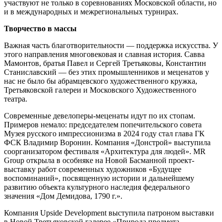
участвуют не только в соревнованиях Московской области, но
и в международных и межрегиональных турнирах.
Творчество в массы
Важная часть благотворительности — поддержка искусства. У
этого направления многовековая и славная история. Савва
Мамонтов, братья Павел и Сергей Третьяковы, Константин
Станиславский — без этих промышленников и меценатов у
нас не было бы абрамцевского художественного кружка,
Третьяковской галереи и Московского Художественного
театра.
Современные девелоперы-меценаты идут по их стопам.
Примеров немало: председателем попечительского совета
Музея русского импрессионизма в 2024 году стал глава ГК
ФСК Владимир Воронин. Компания «Донстрой» выступила
соорганизатором фестиваля «Архитектура для людей». MR
Group открыла в особняке на Новой Басманной проект-
выставку работ современных художников «Будущее
воспоминаний», посвященную истории и дальнейшему
развитию объекта культурного наследия федерального
значения «Дом Демидова, 1790 г.».
Компания Upside Development выступила патроном выставки
в Новой Третьяковской галерее «Природа предмета.