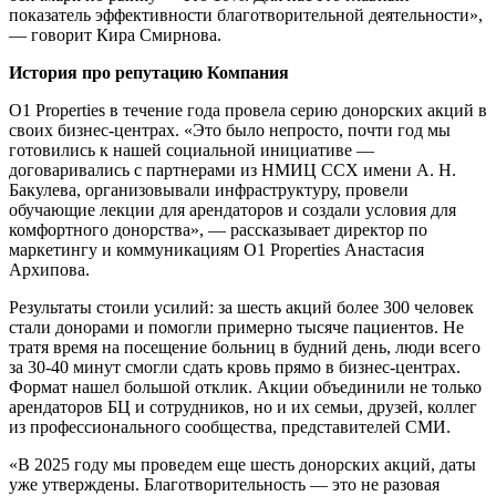
показатель эффективности благотворительной деятельности»,
— говорит Кира Смирнова.
История про репутацию Компания
O1 Properties в течение года провела серию донорских акций в
своих бизнес-центрах. «Это было непросто, почти год мы
готовились к нашей социальной инициативе —
договаривались с партнерами из НМИЦ ССХ имени А. Н.
Бакулева, организовывали инфраструктуру, провели
обучающие лекции для арендаторов и создали условия для
комфортного донорства», — рассказывает директор по
маркетингу и коммуникациям O1 Properties Анастасия
Архипова.
Результаты стоили усилий: за шесть акций более 300 человек
стали донорами и помогли примерно тысяче пациентов. Не
тратя время на посещение больниц в будний день, люди всего
за 30-40 минут смогли сдать кровь прямо в бизнес-центрах.
Формат нашел большой отклик. Акции объединили не только
арендаторов БЦ и сотрудников, но и их семьи, друзей, коллег
из профессионального сообщества, представителей СМИ.
«В 2025 году мы проведем еще шесть донорских акций, даты
уже утверждены. Благотворительность — это не разовая