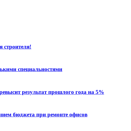
я строителя!
лькими специальностями
превысит результат прошлого года на 5%
ием бюджета при ремонте офисов