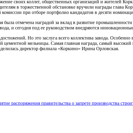
ажение своих коллег, общественных организаций и жителей Кор
едителям в торжественной обстановке вручили награды глава Ко
 комиссии при отборе портфолио кандидатов в десяти номинаци
 была отмечена наградой за вклад в развитие промышленности
авода, и сегодня под ее руководством внедряются инновационны
стижений. Но это заслуга всего коллектива завода. Особенно в
ой цементной мельницы. Самая главная награда, самый высокий п
оделилась директор филиала «Коркино» Ирина Орловская.
нятие распоряжения правительства о запрете производства стро