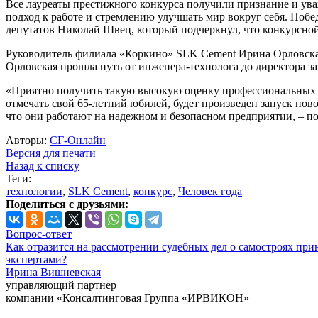
Все лауреаты престижного конкурса получили признание и ув
подход к работе и стремлению улучшать мир вокруг себя. Поб
депутатов Николай Швец, который подчеркнул, что конкурсной
Руководитель филиала «Коркино» SLK Cement Ирина Орловская
Орловская прошла путь от инженера-технолога до директора з
«Приятно получить такую высокую оценку профессиональных до
отмечать свой 65-летний юбилей, будет произведен запуск нов
что они работают на надежном и безопасном предприятии, – п
Авторы:
СГ-Онлайн
Версия для печати
Назад к списку
Теги:
технологии
,
SLK Cement
,
конкурс
,
Человек года
Поделиться с друзьями:
Вопрос-ответ
Как отразится на рассмотрении судебных дел о самостроях при
экспертами?
Ирина Вишневская
управляющий партнер
компании «Консалтинговая Группа «ИРВИКОН»