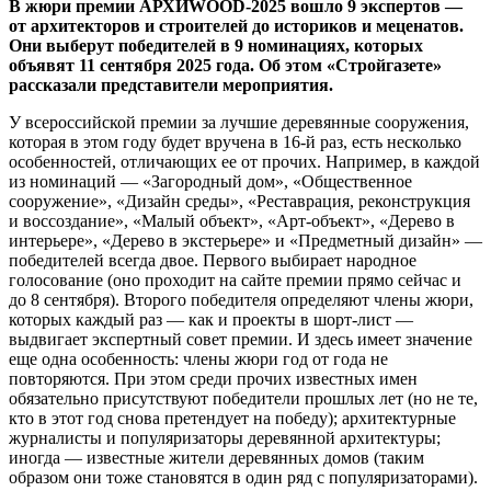
В жюри премии АРХИWOOD-2025 вошло 9 экспертов —
от архитекторов и строителей до историков и меценатов.
Они выберут победителей в 9 номинациях, которых
объявят 11 сентября 2025 года. Об этом «Стройгазете»
рассказали представители мероприятия.
У всероссийской премии за лучшие деревянные сооружения,
которая в этом году будет вручена в 16-й раз, есть несколько
особенностей, отличающих ее от прочих. Например, в каждой
из номинаций — «Загородный дом», «Общественное
сооружение», «Дизайн среды», «Реставрация, реконструкция
и воссоздание», «Малый объект», «Арт-объект», «Дерево в
интерьере», «Дерево в экстерьере» и «Предметный дизайн» —
победителей всегда двое. Первого выбирает народное
голосование (оно проходит на сайте премии прямо сейчас и
до 8 сентября). Второго победителя определяют члены жюри,
которых каждый раз — как и проекты в шорт-лист —
выдвигает экспертный совет премии. И здесь имеет значение
еще одна особенность: члены жюри год от года не
повторяются. При этом среди прочих известных имен
обязательно присутствуют победители прошлых лет (но не те,
кто в этот год снова претендует на победу); архитектурные
журналисты и популяризаторы деревянной архитектуры;
иногда — известные жители деревянных домов (таким
образом они тоже становятся в один ряд с популяризаторами).