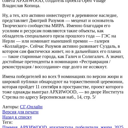
совета АРХИWOOD, создатель проекта Open Village
Владислав Копица.
Ну, а тех, кто активно инвестирует в деревянное наследие,
представляет Дмитрий Разумов — меценат и основатель
Творческого сообщества МИРА. Именно благодаря его
усилиям и ресурсам появляются такие объекты, как
обладатель специального приза прошлого года — ГЭС на
Нерли — или номинант нынешней премии — галерея
«Коллайдер». Сейчас Разумов активно развивает Суздаль, в
котором сам фактически живет, но в дальнейших его планах
— такие старинные города, как Галич и Солигалич. А значит,
достойные претенденты в номинацию «Рестраврация /
реконструкция / воссоздание» еще долго не иссякнут.
Имена победителей во всех 9 номинациях по версии жюри и
широкой публики обнародуют на торжественной церемонии,
которая пройдет 11 сентября в пространстве, проект которого
тоже однажды выиграл АРХИWOOD, — во дворе Института
Стрелка по адресу Берсеневская наб., 14, стр. 5/
Авторы:
СГ-Онлайн
Версия для печати
Назад к списку
Теги:
Премия
,
АРХИWOOD
,
архитектура
,
победители
,
жюри
,
2025