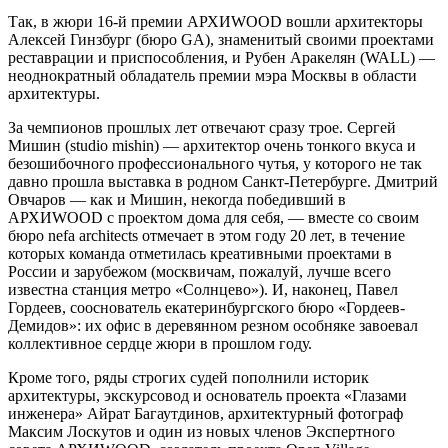
Так, в жюри 16-й премии АРХИWOOD вошли архитекторы
Алексей Гинзбург (бюро GA), знаменитый своими проектами
реставрации и приспособления, и Рубен Аракелян (WALL) —
неоднократный обладатель премии мэра Москвы в области
архитектуры.
За чемпионов прошлых лет отвечают сразу трое. Сергей
Мишин (studio mishin) — архитектор очень тонкого вкуса и
безошибочного профессионального чутья, у которого не так
давно прошла выставка в родном Санкт-Петербурге. Дмитрий
Овчаров — как и Мишин, некогда победивший в
АРХИWOOD с проектом дома для себя, — вместе со своим
бюро nefa architects отмечает в этом году 20 лет, в течение
которых команда отметилась креативными проектами в
России и зарубежом (москвичам, пожалуй, лучше всего
известна станция метро «Солнцево»). И, наконец, Павел
Гордеев, сооснователь екатеринбургского бюро «Гордеев-
Демидов»: их офис в деревянном резном особняке завоевал
коллективное сердце жюри в прошлом году.
Кроме того, ряды строгих судей пополнили историк
архитектуры, экскурсовод и основатель проекта «Глазами
инженера» Айрат Багаутдинов, архитектурный фотограф
Максим Лоскутов и один из новых членов Экспертного