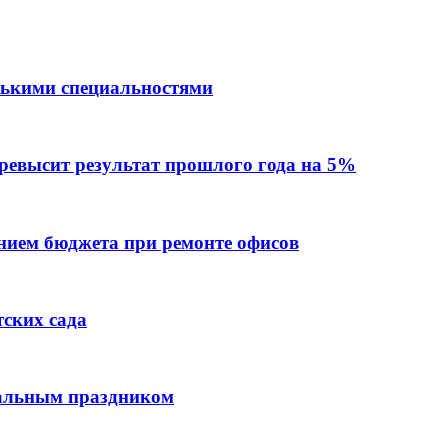
лькими специальностями
превысит результат прошлого года на 5%
ием бюджета при ремонте офисов
тских сада
нальным праздником