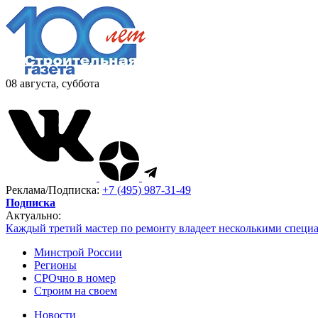
08 августа, суббота
Реклама/Подписка:
+7 (495) 987-31-49
Подписка
Актуально:
Каждый третий мастер по ремонту владеет несколькими специ
Минстрой России
Регионы
СРОчно в номер
Строим на своем
Новости