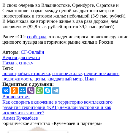
В свою очередь во Владивостоке, Оренбурге, Саратове и
Севастополе разрыв между ценой квадратного метра в
новостройках и готовом жилье небольшой (3-9 тыс. рублей).
В Махачкала же вторичное жилье в два раза дороже, чем
«первичка» (82,8 тыс. рублей против 39,2 тыс. рублей).
Ранее «СГ»
сообщала
, что падение спроса повлекло сдувание
ценового пузыря на вторичном рынке жилья в России.
Авторы:
СГ-Онлайн
Версия для печати
Назад к списку
Теги:
новостройки. вторичка
,
готовое жилье
,
первичное жилье
,
недвижимость
,
цены
,
квадратный метр
,
Циан
Поделиться с друзьями:
Вопрос-ответ
Как оспорить включение в территорию комплексного
развития территории (КРТ) нежилой застройки и как
исключиться из нее?
Алмаз Кучембаев
юридическое агентство «Кучембаев и партнеры»