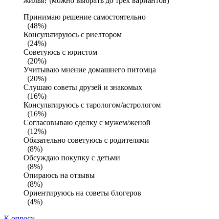
жилья? (можно выбрать до трех вариантов)
Принимаю решение самостоятельно
(48%)
Консультируюсь с риелтором
(24%)
Советуюсь с юристом
(20%)
Учитываю мнение домашнего питомца
(20%)
Слушаю советы друзей и знакомых
(16%)
Консультируюсь с тарологом/астрологом
(16%)
Согласовываю сделку с мужем/женой
(12%)
Обязательно советуюсь с родителями
(8%)
Обсуждаю покупку с детьми
(8%)
Опираюсь на отзывы
(8%)
Ориентируюсь на советы блогеров
(4%)
К опросу