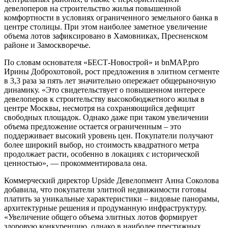
девелоперов на строительство жилья повышенной
комфортности в условиях ограниченного земельного банка в
центре столицы. При этом наиболее заметное увеличение
объема лотов зафиксировано в Хамовниках, Пресненском
районе и Замоскворечье.
По словам основателя «БЕСТ-Новострой» и bnMAP.pro
Ирины Доброхотовой, рост предложения в элитном сегменте
в 3,3 раза за пять лет значительно опережает общерыночную
динамику. «Это свидетельствует о повышенном интересе
девелоперов к строительству высокобюджетного жилья в
центре Москвы, несмотря на сохраняющийся дефицит
свободных площадок. Однако даже при таком увеличении
объема предложение остается ограниченным – это
поддерживает высокий уровень цен. Покупатели получают
более широкий выбор, но стоимость квадратного метра
продолжает расти, особенно в локациях с исторической
ценностью», — прокомментировала она.
Коммерческий директор Upside Девелопмент Анна Соколова
добавила, что покупатели элитной недвижимости готовы
платить за уникальные характеристики – видовые панорамы,
архитектурные решения и продуманную инфраструктуру.
«Увеличение общего объема элитных лотов формирует
здоровую конкуренцию, однако в наиболее престижных