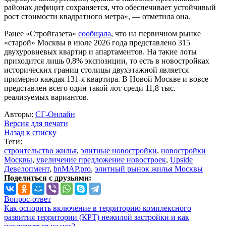
районах дефицит сохраняется, что обеспечивает устойчивый
рост стоимости квадратного метра», — отметила она.
Ранее «Стройгазета»
сообщала
, что на первичном рынке
«старой» Москвы в июле 2026 года представлено 315
двухуровневых квартир и апартаментов. На такие лоты
приходится лишь 0,8% экспозиции, то есть в новостройках
исторических границ столицы двухэтажной является
примерно каждая 131-я квартира. В Новой Москве и вовсе
представлен всего один такой лот среди 11,8 тыс.
реализуемых вариантов.
Авторы:
СГ-Онлайн
Версия для печати
Назад к списку
Теги:
строительство жилья
,
элитные новостройки
,
новостройки
Москвы
,
увеличение предложение новостроек
,
Upside
Девелопмент
,
bnMAP.pro
,
элитный рынок жилья Москвы
Поделиться с друзьями:
Вопрос-ответ
Как оспорить включение в территорию комплексного
развития территории (КРТ) нежилой застройки и как