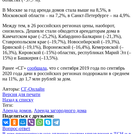
В Москве за год аренда домов стала выше на 8,5%, в
Московской области – на 7,2%, в Санкт-Петербурге – на 4,9%.
Между тем, в 26 российских регионах цены, наоборот,
снизились. Дешевле стали обходится арендаторам дома в
Камчатском крае (–25,2%), Кабардино-Балкарии (–21,3%),
Ставропольском крае (–19,7%), Новосибирской (–19,3%),
Брянской (–19,1%), Воронежской (–16,4%), Кемеровской (–
16,3%), Кировской (–15%) областях, республиках Марий Эл (–
15%) и Башкирия (–13,5%).
Ранее «СГ»
сообщала
, что с сентября 2019 года по сентябрь
2020 года дачи в российских регионах подорожали в среднем
на 11%, до 1,7 млн рублей за дом.
Авторы:
СГ-Онлайн
Версия для печати
Назад к списку
Теги:
Аренда домов
,
Аренда загородного дома
Поделиться с друзьями:
Вопрос-ответ
В чем принципиальное отличие систем управления в ТСН и в