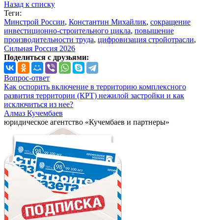
Назад к списку
Теги:
Минстрой России
,
Константин Михайлик
,
сокращение
инвестиционно-строительного цикла
,
повышение
производительности труда
,
цифровизация стройотрасли
,
Сильная Россия 2026
Поделиться с друзьями:
Вопрос-ответ
Как оспорить включение в территорию комплексного
развития территории (КРТ) нежилой застройки и как
исключиться из нее?
Алмаз Кучембаев
юридическое агентство «Кучембаев и партнеры»