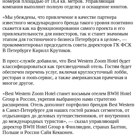
номеров площадью от 18,4 кв. метров. Управляющая
компания выполнит полную отделку и оснащение юнитов.
«Мы убеждены, что привлечение в качестве партнера
известного международного бренда такого уровня позитивно
скажется как на функционировании самого проекта и его
привлекательности для инвесторов, так и станет значимым
этапом для гостиничного бизнеса Петербурга в целом», —
прокомментировал председатель совета директоров ГК ФСК
В Петербурге Кирилл Крутиков.
В пресс-службе добавили, что Best Western Zoom Hotel будет
классифицироваться как трехзвездочный отель. Гостям будет
обеспечен перечень услуг, включая круглосуточный лобби,
ресторан и room-сервис, а также американская прачечная и
многое другое.
«Best Western Zoom Hotel станет восьмым отелем BWH Hotel
Group в России, укрепив выбранную нами стратегию
расширения. Отель дополнит портфолио брендов Best Western
в Санкт-Петербурге для наших гостей разных сегментов, от
отдыхающих до деловых путешественников, от внутренних
до международных туристов», — сказал управляющий
директор BWH Hotel Group в Финляндии, странах Балтии,
Польше и России Сайя Кекконен.