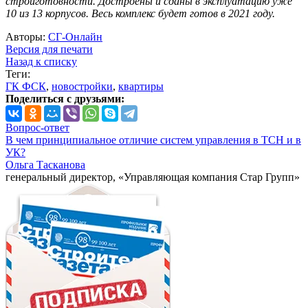
стройготовности. Достроены и сданы в эксплуатацию уже
10 из 13 корпусов. Весь комплекс будет готов в 2021 году.
Авторы:
СГ-Онлайн
Версия для печати
Назад к списку
Теги:
ГК ФСК
,
новостройки
,
квартиры
Поделиться с друзьями:
Вопрос-ответ
В чем принципиальное отличие систем управления в ТСН и в
УК?
Ольга Тасканова
генеральный директор, «Управляющая компания Стар Групп»