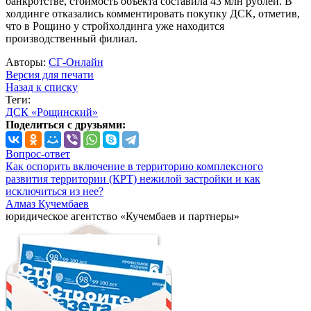
банкротстве, стоимость объекта составила 43 млн рублей. В
холдинге отказались комментировать покупку ДСК, отметив,
что в Рощино у стройхолдинга уже находится
производственный филиал.
Авторы:
СГ-Онлайн
Версия для печати
Назад к списку
Теги:
ДСК «Рощинский»
Поделиться с друзьями:
Вопрос-ответ
Как оспорить включение в территорию комплексного
развития территории (КРТ) нежилой застройки и как
исключиться из нее?
Алмаз Кучембаев
юридическое агентство «Кучембаев и партнеры»