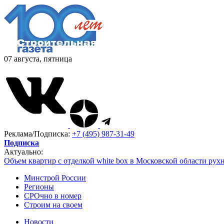
07 августа, пятница
Реклама/Подписка:
+7 (495) 987-31-49
Подписка
Актуально:
Объем квартир с отделкой white box в Московской области рух
Минстрой России
Регионы
СРОчно в номер
Строим на своем
Новости