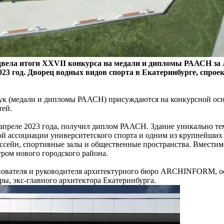
двела итоги XXVII конкурса на медали и дипломы РААСН за 
 2023 год. Дворец водных видов спорта в Екатеринбурге, 
ук (медали и дипломы РААСН) присуждаются на конкурсной осно
тей.
апреле 2023 года, получил диплом РААСН. Здание уникально те
й ассоциации университетского спорта и одним из крупнейших
ейн, спортивные залы и общественные пространства. Вместимос
ром нового городского района.
нователя и руководителя архитектурного бюро ARCHINFORM, ос
ы, экс-главного архитектора Екатеринбурга.