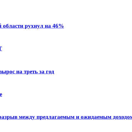
й области рухнул на 46%
Т
ырос на треть за год
е
 разрыв между предлагаемым и ожидаемым доходо