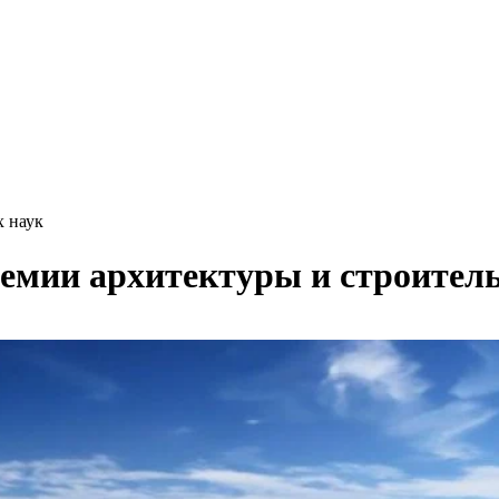
х наук
демии архитектуры и строител