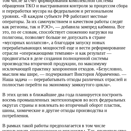
том числе за счет формирования комплексной системы
обращения ТКО и выстраивания контроля за процессом сбора
и переработки мусора на федеральном и региональном
уровнях. «В каждом субъекте РФ работают местные
операторы. За их самочувствием и качеством работы следят
как регионы, так и РЭО», — добавила зампред кабмина. Все
это, по ее словам, способствует снижению нагрузки на
полигоны, позволяет больше не допускать в стране
«мусорных коллапсов», а благодаря запуску новых
перерабатывающих мощностей еще и вести реформирование
отрасли «опережающими темпами» и как результат —
продвигаться в деле создания полноценной системы
производства вторичной продукции, по максимуму
исключающей практику захоронения отходов. «Безусловно,
мыслим мы шире, — подчеркивает Виктория Абрамченко. —
Наша задача — перерабатывать отходы различных отраслей и
полностью перейти на экономику замкнутого цикла».
В этих целях в ближайшие два года планируется построить
восемь промышленных экотехнопарков во всех федеральных
округах страны и вовлекать во вторичный оборот пластик,
шины, химические и другие отходы производства и
потребления.
В рамках такой работы предполагается в том числе
использовать концессионные механизмы. Так, правительство