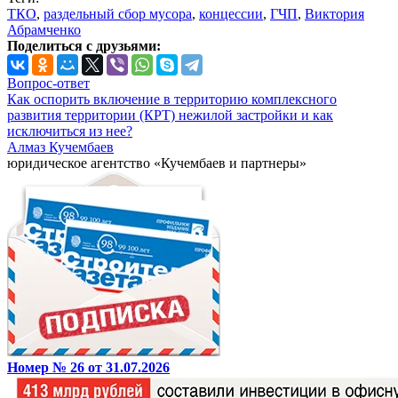
ТКО
,
раздельный сбор мусора
,
концессии
,
ГЧП
,
Виктория
Абрамченко
Поделиться с друзьями:
Вопрос-ответ
Как оспорить включение в территорию комплексного
развития территории (КРТ) нежилой застройки и как
исключиться из нее?
Алмаз Кучембаев
юридическое агентство «Кучембаев и партнеры»
Номер № 26 от 31.07.2026