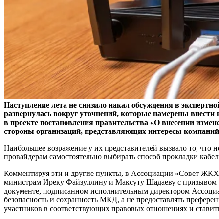
Наступление лета не снизило накал обсуждения в экспертно
развернулась вокруг уточнений, которые намерены внести
в проекте постановления правительства «О внесении измене
стороны организаций, представляющих интересы компаний
Наибольшее возражение у их представителей вызвало то, что н
провайдерам самостоятельно выбирать способ прокладки кабел
Комментируя эти и другие пункты, в Ассоциации «Совет ЖКХ» з
министрам Иреку Файзуллину и Максуту Шадаеву с призывом е
документе, подписанном исполнительным директором Ассоциац
безопасность и сохранность МКД, а не предоставлять префере
участников в соответствующих правовых отношениях и ставит