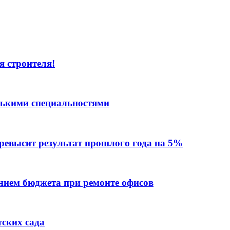
я строителя!
лькими специальностями
превысит результат прошлого года на 5%
ием бюджета при ремонте офисов
тских сада