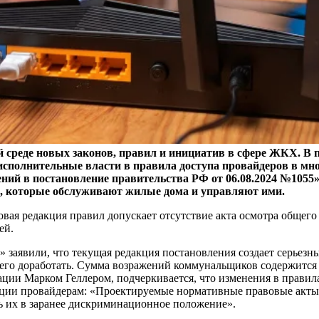
й среде новых законов, правил и инициатив в сфере ЖКХ. В 
 исполнительные власти в правила доступа провайдеров в 
ний в постановление правительства РФ от 06.08.2024 №1055»
, которые обслуживают жилые дома и управляют ими.
овая редакция правил допускает отсутствие акта осмотра общег
ей.
аявили, что текущая редакция постановления создает серьезный
го доработать. Сумма возражений коммунальщиков содержится в
ии Марком Геллером, подчеркивается, что изменения в правил
нции провайдерам: «Проектируемые нормативные правовые акты 
ь их в заранее дискриминационное положение».