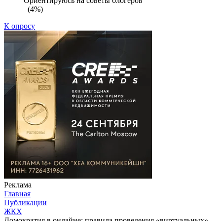
Ориентируюсь на советы блогеров
(4%)
К опросу
Реклама
Главная
Публикации
ЖКХ
Домократия в онлайне: правила проведения «виртуальных»