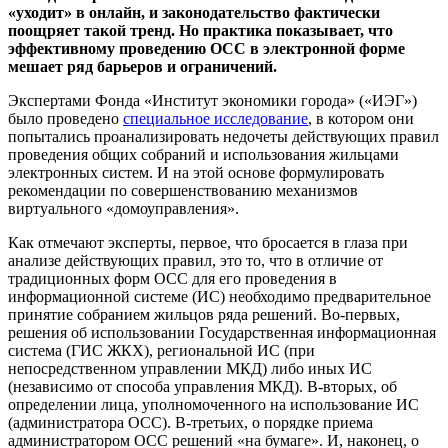
«уходит» в онлайн, и законодательство фактически
поощряет такой тренд. Но практика показывает, что
эффективному проведению ОСС в электронной форме
мешает ряд барьеров и ограничений.
Экспертами Фонда «Институт экономики города» («ИЭГ»)
было проведено
специальное исследование
, в котором они
попытались проанализировать недочеты действующих правил
проведения общих собраний и использования жильцами
электронных систем. И на этой основе формулировать
рекомендации по совершенствованию механизмов
виртуального «домоуправления».
Как отмечают эксперты, первое, что бросается в глаза при
анализе действующих правил, это то, что в отличие от
традиционных форм ОСС для его проведения в
информационной системе (ИС) необходимо предварительное
принятие собранием жильцов ряда решений. Во-первых,
решения об использовании Государственная информационная
система (ГИС ЖКХ), региональной ИС (при
непосредственном управлении МКД) либо иных ИС
(независимо от способа управления МКД). В-вторых, об
определении лица, уполномоченного на использование ИС
(администратора ОСС). В-третьих, о порядке приема
администратором ОСС решений «на бумаге». И, наконец, о