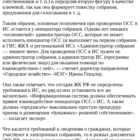
собственников и т. п.) и определяя вторую фигуру в качестве
ключевой, так как она формирует повестку собрания,
предложения для голосования и т. д.
Таким образом, основные полномочия при проведении ОСС в
ИС остаются у инициатора собрания. Однако нет никаких
«полномочий» администратора ОСС, которые не может
исполнить инициатор ОСС (и выполняет на первом собрании
в ГИС ЖКХ и региональной ИС). «Администратор собрания
— лишнее звено. Для проведения ОСС в ИС нужен не
администратор собрания, а администратор ИС (программа
или физическое лицо) для оказания помощи по
взаимодействию с ней», — считает директор направления
«Городское хозяйство» «ИЭГ» Ирина Генцлер.
Она также отмечает, что сегодня ЖК РФ не определены
требования к ИС, но ряд из них установить все же
желательно. «Информационная система должна обеспечивать
прямое взаимодействие инициатора ОСС с ИС. А также
должна «предлагать» максимально простую процедуру
приема и размещения «бумажных» решений собственников»,
— полагает эксперт.
Что касается требований к сведениям о гражданах, которые
участвуют в электронных собраниях, то в разных документах