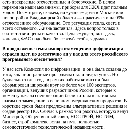
есть прекрасные отечественные и белорусские. В целом
переход на наши механизмы, приборы для ЖКХ идет полным
ходом. Посмотрите, скажем, на «умные» дома в Москве или
новостройки Владимирской области — практически на 99%
отечественное оборудование. Это регуляция тепла, света и
всего остального. Жизнь заставила. Здесь вопрос только в
соответствии цены и качества. Цена смущает, вот здесь,
конечно, ФАС надо быть более «зубастой», я думаю.
В продолжение темы импортозамещения: цифровизация
отрасли идет, но достаточно ли у нас для этого российского
программного обеспечения?
У нас есть Комиссия по цифровизации, и она была создана до
того, как иностранные программы стали недоступны. Но
буквально за два года в рамках работы комиссии был
сформирован широкий круг из более чем 100 экспертов,
организаций, ведущих разработчиков России, которые к
моменту начала спецоперации были готовы к активным
шагам по замещению в основном американских продуктов. В
короткие сроки были предложены альтернативные решения и
создан реестр ПО. Сейчас в рамках той работы, которую ведут
Минстрой, Общественный совет, НОСТРОЙ, НОТИМ,
бизнес, стройкомплекс встал на путь полностью
самодостаточной технологической независимости.