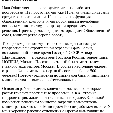
Наш Общественный совет действительно работает и
востребован. Не просто так мы уже 11 лет являемся лидерами
среди таких организаций. Наша основная функция —
общественный контроль, и мы порой задаем неудобные
вопросы министерству, но, правда, и предлагаем свои
решения. Причем рекомендации, которые дает Общественный
совет, министерство берет в работу.
Так происходит потому, что в совет входят настоящие
профессионалы строительной отрасли: Ефим Басин,
возглавлявший в свое время Госстрой СССР, Анвар
Шамузафаров — председатель Госстроя России, теперь глава
НОПРИЗ, Михаил Посохин, который был заместителем
главного архитектора Москвы. В составе настоящие лидеры
отрасли, бизнесмены, экспертный состав — более 500
человек! Поэтому экспертиза нормативной базы и инициатив
министерства — высокопрофессиональная.
Основная работа ведется, конечно, в комиссиях, которые
рассматривают профильные проблемы: ЖКХ, стройка,
цифровизация, жилищная политика и так далее. За каждой
комиссией решением министра закреплен заместитель
министра, так что мы с Минстроем России работаем вместе. У
меня хорошие рабочие отношения с Иреком Файзуллиным.