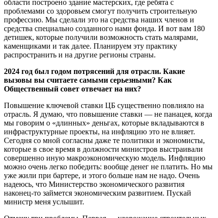
области построено здание мастерских, где ребята с
проблемами со здоровьем смогут получить строительную
профессию. Мы сделали это на средства наших членов и
средства специально созданного нами фонда. И вот вам 180
детишек, которые получили возможность стать малярами,
каменщиками и так далее. Планируем эту практику
распространить и на другие регионы страны.
2024 год был годом потрясений для отрасли. Какие
вызовы вы считаете самыми серьезными? Как
Общественный совет отвечает на них?
Повышение ключевой ставки ЦБ существенно повлияло на
отрасль. Я думаю, что повышение ставки — не панацея, когда
мы говорим о «длинных» деньгах, которые вкладываются в
инфраструктурные проекты, на инфляцию это не влияет.
Сегодня со мной согласны даже те политики и экономисты,
которые в свое время в должности министров выстраивали
совершенно иную макроэкономическую модель. Инфляцию
можно очень легко победить: вообще денег не платить. Но мы
уже жили при бартере, и этого больше нам не надо. Очень
надеюсь, что Министерство экономического развития
наконец-то займется экономическим развитием. Пускай
министр меня услышит.