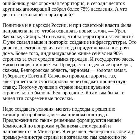
ошибочна: у нас огромная территория, и сегодня десяток
крупных агломераций собрал более 75% населения. А что
делать с остальной территорией?
Политика и в царской России, и при советской власти была
направлена на то, чтобы осваивать новые земли, — Урал,
Зауралье, Сибирь. Что нужно, чтобы территории заселялись?
Я уже сказал выше и повторю: создание инфраструктуры. Это
дороги, электроэнергия, газ; тогда придут люди и построят
дома. Более того, индивидуальное жилье сейчас на 90%
строится за счет средств самих граждан. И государство здесь,
мягко говоря, ни при чем. Правда, есть отдельные примеры,
скажем, Белгородская область, чернозем — золотая земля.
Губернатор Евгений Савченко проводил дороги, газ,
электричество и субсидировал через бюджет процентную
ставку. Поэтому лучшее в стране индивидуальное
строительство было на Белгородчине. Я сам там бывал и
видел эти современные поселки.
Надо создавать условия, менять подходы к решению
жилищной проблемы, местам приложения труда.
Предложения по таким решениям формируются нашей
Комиссией по вопросам урбанизма агломераций и
направляются в Минстрой. Я еще член Экспертного совета у
премьер-министра страны и возглавляю там комиссию по