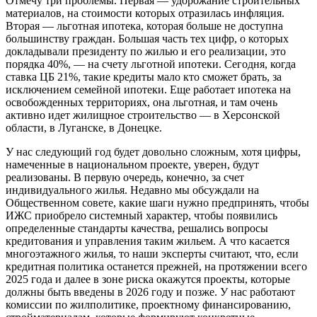
Отмечу три проблемы. Первая — удорожание строительных
материалов, на стоимости которых отразилась инфляция.
Вторая — льготная ипотека, которая больше не доступна
большинству граждан. Большая часть тех цифр, о которых
докладывали президенту по жилью и его реализации, это
порядка 40%, — на счету льготной ипотеки. Сегодня, когда
ставка ЦБ 21%, такие кредиты мало кто сможет брать, за
исключением семейной ипотеки. Еще работает ипотека на
освобожденных территориях, она льготная, и там очень
активно идет жилищное строительство — в Херсонской
области, в Луганске, в Донецке.
У нас следующий год будет довольно сложным, хотя цифры,
намеченные в национальном проекте, уверен, будут
реализованы. В первую очередь, конечно, за счет
индивидуального жилья. Недавно мы обсуждали на
Общественном совете, какие шаги нужно предпринять, чтобы
ИЖС приобрело системный характер, чтобы появились
определенные стандарты качества, решались вопросы
кредитования и управления таким жильем. А что касается
многоэтажного жилья, то наши эксперты считают, что, если
кредитная политика останется прежней, на протяжении всего
2025 года и далее в зоне риска окажутся проекты, которые
должны быть введены в 2026 году и позже. У нас работают
комиссии по жилполитике, проектному финансированию,