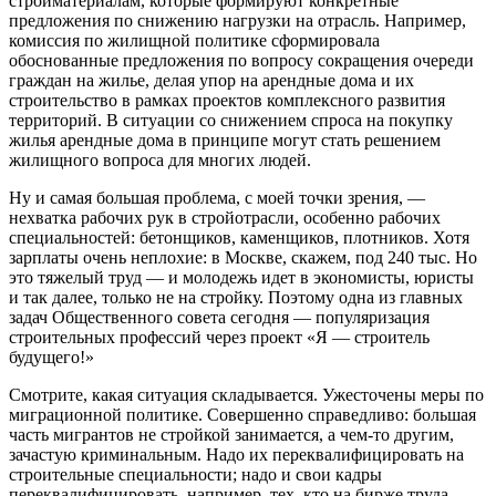
стройматериалам, которые формируют конкретные
предложения по снижению нагрузки на отрасль. Например,
комиссия по жилищной политике сформировала
обоснованные предложения по вопросу сокращения очереди
граждан на жилье, делая упор на арендные дома и их
строительство в рамках проектов комплексного развития
территорий. В ситуации со снижением спроса на покупку
жилья арендные дома в принципе могут стать решением
жилищного вопроса для многих людей.
Ну и самая большая проблема, с моей точки зрения, —
нехватка рабочих рук в стройотрасли, особенно рабочих
специальностей: бетонщиков, каменщиков, плотников. Хотя
зарплаты очень неплохие: в Москве, скажем, под 240 тыс. Но
это тяжелый труд — и молодежь идет в экономисты, юристы
и так далее, только не на стройку. Поэтому одна из главных
задач Общественного совета сегодня — популяризация
строительных профессий через проект «Я — строитель
будущего!»
Смотрите, какая ситуация складывается. Ужесточены меры по
миграционной политике. Совершенно справедливо: большая
часть мигрантов не стройкой занимается, а чем-то другим,
зачастую криминальным. Надо их переквалифицировать на
строительные специальности; надо и свои кадры
переквалифицировать, например, тех, кто на бирже труда