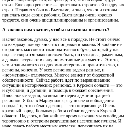
стоит. Еще одно решение — приглашать строителей из других
стран. Недавно я был во Вьетнаме, и знаю, что они готовы
прислать сюда своих рабочих. Вьетнамцы очень хорошо
трудятся, они очень дисциплинированны и организованны.
А законов нам хватает, чтобы на вызовы отвечать?
Насчет законов, думаю, у нас все в порядке. Не стоит сейчас
по каждому поводу вносить поправки в законы. Я вообще не
сторонник массового законодательного бума, который у нас
подчас творится: закон должен быть, по сути дела, рамочным,
а дальше вступают в силу нормативные документы. Это то,
чем и занимаются сегодня министерство и правительство, и
регионы, конечно. У всех регионов задачи разные, и
«нормативка» отличается. Многое зависит от бюджетной
обеспеченности. Сейчас работа идет по выравниванию
ситуации в исторических регионах, в Курской области — это
и субсидии, и дотации, и помощь в бюджет обеспечения.
Плюс новые задачи, возникшие перед администрацией
регионов. Я был в Мариуполе сразу после освобождения
города. То, что сейчас сделано, — это потрясающе. Очень
красивый город. Большая работа сейчас ведется в Курской
области. Надеюсь, в ближайшее время все-таки мы освободим
территорию и отстроим разрушенные населенные пункты. И
надо давать работу местным жителям, переучивать их на