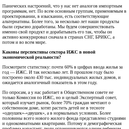
Панических настроений, что у нас нет аналогов импортным
программам, нет. По всем основным группам, применяемым в
проектировании, в изыскании, есть соответствующие
альтернативы. Более того, за несколько лет наши продукты
были серьезно доработаны. Мы будем совершенствовать
именно свой продукт и дорабатывать его так, чтобы он
активно конкурировал сначала в странах СНГ, БРИКС, а
потом и во всем мире.
Каковы перспективы сектора ИЖС в новой
экономической реальности?
Посмотрите статистику: почти 60% в цифрах ввода жилья за
год — ИЖС. И так несколько лет. В прошлом году было
построено около 430 тыс. индивидуальных жилых домов, и
ожидается аналогичный показатель в этом году.
По опросам, а у нас работает в Общественном совете не
только Комиссия по ИЖС, но и целый Экспертный совет,
который изучает рынок, более 70% граждан мечтают о
собственном доме, хотят растить детей не в тесноте
«однушек»-«двушек», а в нормальных условиях. Более
половины всего нового жилого фонда представлено студиями
и однокомнатными квартирами. Потому и демографическая
проблема нарастает: люди ограничиваются одним ребенком.