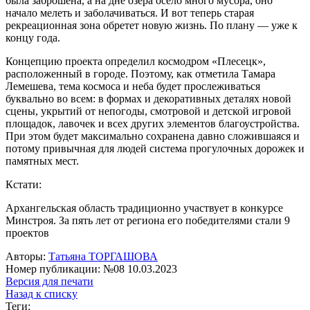
была заброшена, а на дне озера осело много мусора, оно
начало мелеть и заболачиваться. И вот теперь старая
рекреационная зона обретет новую жизнь. По плану — уже к
концу года.
Концепцию проекта определил космодром «Плесецк»,
расположенный в городе. Поэтому, как отметила Тамара
Лемешева, тема космоса и неба будет прослеживаться
буквально во всем: в формах и декоративных деталях новой
сцены, укрытий от непогоды, смотровой и детской игровой
площадок, лавочек и всех других элементов благоустройства.
При этом будет максимально сохранена давно сложившаяся и
потому привычная для людей система прогулочных дорожек и
памятных мест.
Кстати:
Архангельская область традиционно участвует в конкурсе
Минстроя. За пять лет от региона его победителями стали 9
проектов
Авторы:
Татьяна ТОРГАШОВА
Номер публикации: №08 10.03.2023
Версия для печати
Назад к списку
Теги: