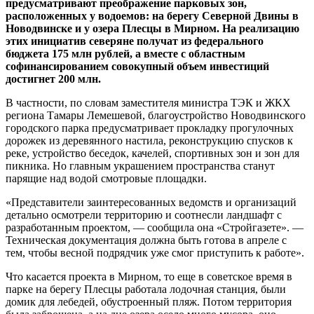
предусматривают преображение парковых зон,
расположенных у водоемов: на берегу Северной Двины в
Новодвинске и у озера Плесцы в Мирном. На реализацию
этих инициатив северяне получат из федерального
бюджета 175 млн рублей, а вместе с областным
софинансированием совокупный объем инвестиций
достигнет 200 млн.
В частности, по словам заместителя министра ТЭК и ЖКХ
региона Тамары Лемешевой, благоустройство Новодвинского
городского парка предусматривает прокладку прогулочных
дорожек из деревянного настила, реконструкцию спусков к
реке, устройство беседок, качелей, спортивных зон и зон для
пикника. Но главным украшением пространства станут
парящие над водой смотровые площадки.
«Представители заинтересованных ведомств и организаций
детально осмотрели территорию и соотнесли ландшафт с
разработанным проектом, — сообщила она «Стройгазете». —
Техническая документация должна быть готова в апреле с
тем, чтобы весной подрядчик уже смог приступить к работе».
Что касается проекта в Мирном, то еще в советское время в
парке на берегу Плесцы работала лодочная станция, были
домик для лебедей, обустроенный пляж. Потом территория