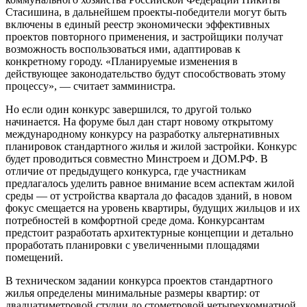
Стасишина, в дальнейшем проекты-победители могут быть
включены в единый реестр экономически эффективных
проектов повторного применения, и застройщики получат
возможность воспользоваться ими, адаптировав к
конкретному городу. «Планируемые изменения в
действующее законодательство будут способствовать этому
процессу», — считает замминистра.
Но если один конкурс завершился, то другой только
начинается. На форуме был дан старт новому открытому
международному конкурсу на разработку альтернативных
планировок стандартного жилья и жилой застройки. Конкурс
будет проводиться совместно Минстроем и ДОМ.РФ. В
отличие от предыдущего конкурса, где участникам
предлагалось уделить равное внимание всем аспектам жилой
среды — от устройства квартала до фасадов зданий, в новом
фокус смещается на уровень квартиры, будущих жильцов и их
потребностей в комфортной среде дома. Конкурсантам
предстоит разработать архитектурные концепции и детально
проработать планировки с увеличенными площадями
помещений.
В техническом задании конкурса проектов стандартного
жилья определены минимальные размеры квартир: от
двадцатиметровой студии до стометровой четырехкомнатной