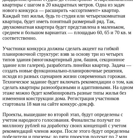
квартиры с шагом в 20 квадратных метров. Одна из задач
нового конкурса — расширить «ассортимент» квартир.
Каждый тип жилья, будь то студия или четырехкомнатная
квартира, будет иметь понятный размерный ряд. Так,
двухкомнатная квартира будет представлена в маленьком,
среднем и большом вариантах — площадью 60, 65 и 70 кв. м
соответственно.
Участники конкурса должны сделать акцент на гибкой
планировочной структуре: взяв за основу три из четырех
типов здания (многоквартирный дом, башня, секционное
здание или галерея), разработать линейки квартир. Задача —
создать новые функционально-планировочные решения,
исходя из разных сценариев жизни современных горожан.
Техническое задание будет включать рекомендации о том, как
сделать квартиры разнообразными и адаптивными. На одном
этаже можно будет комбинировать разные типы жилья без
изменения конструкции дома. Регистрация участников
стартовала 18 мая на сайте конкурс-дом.рф.
Проекты, вышедшие во второй этап, будут определены с
учетом народного голосования. Финалисты получат по
миллиону рублей на доработку своих концепций с учетом
рекомендаций членов жюри. После этого будут определены
победители и призеры: до пяти проектов получат по 2 млн