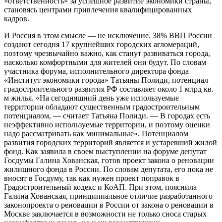
«ответственность» за успешное развитие экономики страны,
становясь центрами привлечения квалифицированных
кадров.
И Россия в этом смысле — не исключение. 38% ВВП России
создают сегодня 17 крупнейших городских агломераций,
поэтому чрезвычайно важно, как станут развиваться города,
насколько комфортными для жителей они будут. По словам
участника форума, исполнительного директора фонда
«Институт экономики города» Татьяны Полиди, потенциал
градостроительного развития РФ составляет около 1 млрд кв.
м жилья. «На сегодняшний день уже используемые
территории обладают существенным градостроительным
потенциалом, — считает Татьяна Полиди. — В городах есть
неэффективно используемые территории, и поэтому оценки
надо рассматривать как минимальные». Потенциалом
развития городских территорий является и устаревший жилой
фонд. Как заявила в своем выступлении на форуме депутат
Госдумы Галина Хованская, готов проект закона о реновации
жилищного фонда в России. По словам депутата, его пока не
вносят в Госдуму, так как нужен проект поправок в
Градостроительный кодекс и КоАП. При этом, пояснила
Галина Хованская, принципиальное отличие разработанного
законопроекта о реновации в России от закона о реновации в
Москве заключается в возможности не только сноса старых