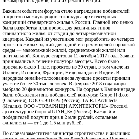
некомфортных домов, но и их реконструкции.
Важным событием форума стало награждение победителей
открытого международного конкурса архитектурных
концепций стандартного жилья в России. Главной его целью
была разработка планировок для различных типов
стандартного жилья: от студии до четырехкомнатной
квартиры. Каждый из участников мог разработать до четырех
проектов жилых зданий для одной из трех моделей городской
среды — малоэтажной жилой, среднеэтажной жилой или
центральной. Конкурс стартовал 11 октября 2017 года. Заявки
принимались в течение полутора месяцев. Всего было
прислано около 1 тыс. проектов из 39 стран, в том числе из
Италии, Испании, Франции, Нидерландов и Индии. В
народном онлайн-голосовании за лучшие проекты приняли
участие более 30 тыс. человек. В феврале 2018 года жюри
выбрало 20 финалистов конкурса. На форуме в Калининграде
были объявлены пять победителей конкурса: Grupo H d.o.o.
(Словения), ООО «ЭШЕР» (Россия), TA.R.I-Architects
(Италия), ООО «ТОВАРИЩИ АРХИТЕКТОРЫ» (Россия),
архитектурное бюро «ПЛАН_Б» (Россия). Каждый из
победителей получит приз в 2 млн рублей, остальные
финалисты — от 1 до 1,5 млн рублей.
По словам заместителя министра строительства и жилищно-
коммунального хозяйства Российской Федерации Никиты