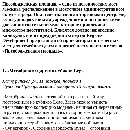
Преображенская площадь – одно из исторических мест
Москвы, расположенное в Восточном административном
округе города. Она известна своими торговыми центрами,
культурно-досуговыми учреждениями и историческими
достопримечательностями, которые привлекают
множество посетителей. Близятся долгие новогодние
каникулы, и в их преддверии эксперты Regions
Development представили обзор некоторых интересных
мест для семейного досуга в пешей доступности от метро
«Преображенская площадь».
1. «Мегабрикс»: царство кубиков Lego
Халтуринская ул., 11, Москва, подъезд 1
Путь от Преображенской площади: 15 минут пешком
«Мегабрикс» – это настоящий интерактивный мир,
построенный из кубиков Lego. Здесь можно увидеть
впечатляющую коллекцию моделей, начиная от деревянных
игрушек, с которых начиналась история компании Lego, и
заканчивая сложными инсталляциями по мотивам
популярных серий, таких как «Звездные войны» и
«Супергерои». Особенная гордость музея – огромный