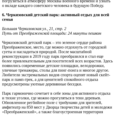
погрузиться в атмосферу Москвы военного времени и узнать
о вкладе каждого советского человека в будущую Победу.
6. Черкизовский детский парк: активный отдых для всей
семьи
Большая Черкизовская ул., 21, стр. 2
Путь от Преображенской площади: 24 минуты пешком
Черкизовский детский парк – это зеленое сердце района
Преображенское, место, где можно отдохнуть от городской
суеты и насладиться природой. После масштабной
реконструкции в 2019 году парк преобразился и стал еще
более привлекательным для посетителей всех возрастов. Здесь
появились современные детские площадки, велодорожки,
уличные тренажеры, столы для пинг-понга и многое другое.
Любители экстремальных видов спорта оценят новый скейт-
парк и памп-трек, а для ценителей спокойного отдыха
предусмотрены уютные деревянные беседки.
Парк гармонично сочетает в себе зоны для активного отдыха
и тихие уголки, где можно прогуляться в тени деревьев.
Обновленное регбийное поле с трибунами для зрителей,
амфитеатр на 850 мест у Дворца творчества детей и молодежи
«Преображенский», а также благоустроенная территория