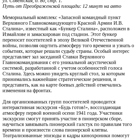
ул. Советская, д. 80, стр. 1.
Путь от Преображенской площади: 12 минут на авто
Мемориальный комплекс «Запасной командный пункт
Верховного Главнокомандующего Красной Армии И.В.
Сталина», известный как «Бункер Сталина», расположен в
Измайлове и замаскирован под стадион. Этот бункер
переносит посетителей в эпоху Великой Отечественной
войны, позволяя ощутить атмосферу того времени и узнать о
событиях, которые решали судьбу страны. Особый интерес
представляет зал заседаний Ставки Верховного
Главнокомандования с его уникальной акустической
системой, разработанной с учетом особенностей голоса
Сталина. Здесь можно увидеть круглый стол, за которым
принимались важнейшие стратегические решения, и
представить, как на карте боевых действий отмечались
изменения на фронтах.
Для организованных групп посетителей проводится
интерактивная экскурсия «Будь готов!», воссоздающая
атмосферу первой военной осени 1941 года. Участники
экскурсии смогут принять участие в пионерском сборе,
научиться завязывать пионерский галстук по правилам того
времени и произнести слова пионерской клятвы.
Театрализованные эпизоды и кадры кинохроники помогут