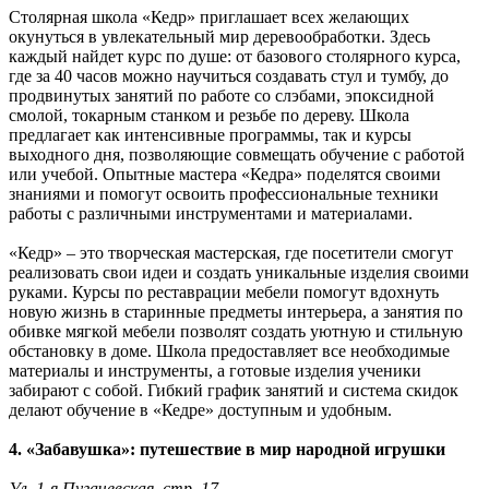
Столярная школа «Кедр» приглашает всех желающих
окунуться в увлекательный мир деревообработки. Здесь
каждый найдет курс по душе: от базового столярного курса,
где за 40 часов можно научиться создавать стул и тумбу, до
продвинутых занятий по работе со слэбами, эпоксидной
смолой, токарным станком и резьбе по дереву. Школа
предлагает как интенсивные программы, так и курсы
выходного дня, позволяющие совмещать обучение с работой
или учебой. Опытные мастера «Кедра» поделятся своими
знаниями и помогут освоить профессиональные техники
работы с различными инструментами и материалами.
«Кедр» – это творческая мастерская, где посетители смогут
реализовать свои идеи и создать уникальные изделия своими
руками. Курсы по реставрации мебели помогут вдохнуть
новую жизнь в старинные предметы интерьера, а занятия по
обивке мягкой мебели позволят создать уютную и стильную
обстановку в доме. Школа предоставляет все необходимые
материалы и инструменты, а готовые изделия ученики
забирают с собой. Гибкий график занятий и система скидок
делают обучение в «Кедре» доступным и удобным.
4. «Забавушка»: путешествие в мир народной игрушки
Ул. 1-я Пугачевская, стр. 17