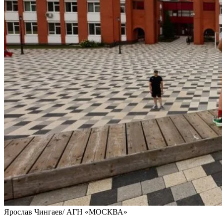
Ярослав Чингаев/ АГН «МОСКВА»