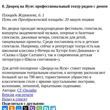
8. Дворец на Яузе: профессиональный театр рядом с домом
Площадь Журавлева, д. 1
Путь от Преображенской площади: 20 минут пешком
Во дворце проходят международные фестивали, спектакли,
концерты академической музыки, оперные и балетные
спектакли, джазовые вечера, спектакли для детей,
танцевальные проекты. Среди постановок есть и детские
спектакли. Например, сейчас в репертуаре театра есть как
школьная классика («Вечера на Хуторе близ Диканьки» и
«Сказка о Царе Салтане»), так и современная детская
литература («Школа снеговиков»).
Для детей посещение «Дворца на Яузе» станет первым
полноценным театральным опытом, к которому располагают
большой зал на 798 мест, торжественное убранство в
классическом стиле с яркими хрустальными люстрами,
колоннами, лепниной, бархатными сиденьями.
Авторы:
СГ-Онлайн
Версия для печати
Назад к списку
Поделиться с друзьями: