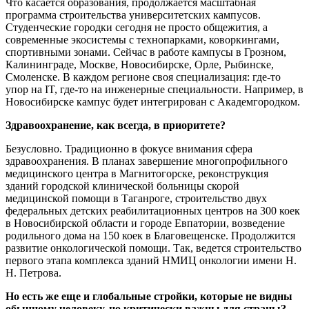
Что касается образования, продолжается масштабная
программа строительства университетских кампусов.
Студенческие городки сегодня не просто общежития, а
современные экосистемы с технопарками, коворкингами,
спортивными зонами. Сейчас в работе кампусы в Грозном,
Калининграде, Москве, Новосибирске, Орле, Рыбинске,
Смоленске. В каждом регионе своя специализация: где-то
упор на IT, где-то на инженерные специальности. Например, в
Новосибирске кампус будет интегрирован с Академгородком.
Здравоохранение, как всегда, в приоритете?
Безусловно. Традиционно в фокусе внимания сфера
здравоохранения. В планах завершение многопрофильного
медицинского центра в Магнитогорске, реконструкция
зданий городской клинической больницы скорой
медицинской помощи в Таганроге, строительство двух
федеральных детских реабилитационных центров на 300 коек
в Новосибирской области и городе Евпатории, возведение
родильного дома на 150 коек в Благовещенске. Продолжится
развитие онкологической помощи. Так, ведется строительство
первого этапа комплекса зданий НМИЦ онкологии имени Н.
Н. Петрова.
Но есть же еще и глобальные стройки, которые не видны
обычному человеку, но критически важны для страны?