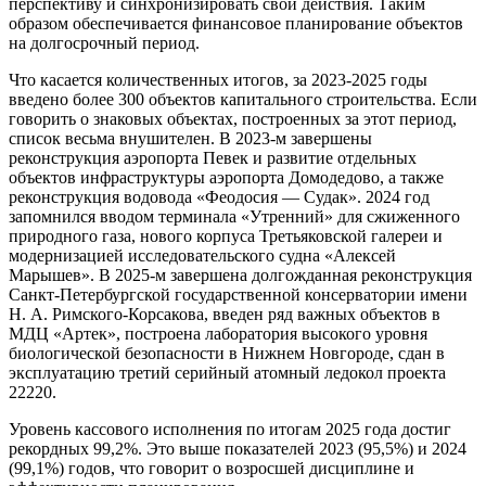
перспективу и синхронизировать свои действия. Таким
образом обеспечивается финансовое планирование объектов
на долгосрочный период.
Что касается количественных итогов, за 2023-2025 годы
введено более 300 объектов капитального строительства. Если
говорить о знаковых объектах, построенных за этот период,
список весьма внушителен. В 2023-м завершены
реконструкция аэропорта Певек и развитие отдельных
объектов инфраструктуры аэропорта Домодедово, а также
реконструкция водовода «Феодосия — Судак». 2024 год
запомнился вводом терминала «Утренний» для сжиженного
природного газа, нового корпуса Третьяковской галереи и
модернизацией исследовательского судна «Алексей
Марышев». В 2025-м завершена долгожданная реконструкция
Санкт-Петербургской государственной консерватории имени
Н. А. Римского-Корсакова, введен ряд важных объектов в
МДЦ «Артек», построена лаборатория высокого уровня
биологической безопасности в Нижнем Новгороде, сдан в
эксплуатацию третий серийный атомный ледокол проекта
22220.
Уровень кассового исполнения по итогам 2025 года достиг
рекордных 99,2%. Это выше показателей 2023 (95,5%) и 2024
(99,1%) годов, что говорит о возросшей дисциплине и