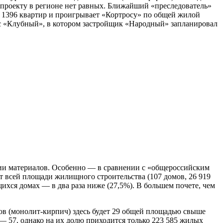
 проекту в регионе нет равных. Ближайший «преследователь»
 1396 квартир и проигрывает «Кортросу» по общей жилой
екс «Клубный», в котором застройщик «Народный» запланировал
нии материалов. Особенно — в сравнении с «общероссийским
от всей площади жилищного строительства (107 домов, 26 919
щихся домах — в два раза ниже (27,5%). В большем почете, чем
ов (монолит-кирпич) здесь будет 29 общей площадью свыше
 — 57, однако на их долю приходится только 223 585 жилых