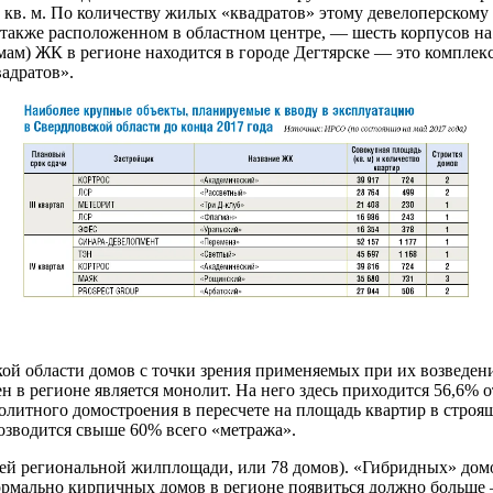
 кв. м. По количеству жилых «квадратов» этому девелоперскому
 также расположенном в областном центре, — шесть корпусов на
ъемам) ЖК в регионе находится в городе Дегтярске — это компл
вадратов».
ской области домов с точки зрения применяемых при их возведе
н в регионе является монолит. На него здесь приходится 56,6% 
нолитного домостроения в пересчете на площадь квартир в строя
возводится свыше 60% всего «метража».
сей региональной жилплощади, или 78 домов). «Гибридных» дом
 Формально кирпичных домов в регионе появиться должно больше