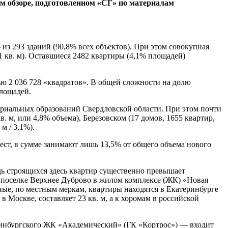
м обзоре, подготовленном «СГ» по материалам
из 293 зданий (90,8% всех объектов). При этом совокупная
71 кв. м). Оставшиеся 2482 квартиры (4,1% площадей)
ью 2 036 728 «квадратов». В общей сложности на долю
площадей.
ториальных образований Свердловской области. При этом почти
 м, или 4,8% объема), Березовском (17 домов, 1655 квартир,
м / 3,1%).
бест, в сумме занимают лишь 13,5% от общего объема нового
ь строящихся здесь квартир существенно превышает
м поселке Верхнее Дуброво в жилом комплексе (ЖК) «Новая
ные, по местным меркам, квартиры находятся в Екатеринбурге
Москве, составляет 23 кв. м, а к хоромам в российской
теринбургского ЖК «Академический» (ГК «Кортрос») — входит