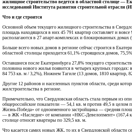
жилищное строительство ведется в областной столице — Е
исследований Института развития строительной отрасли (И
Что и где строится
Основной объем текущего жилищного строительства в Свердлов
площадь находящихся в них 45 791 квартир составляет и вовсе 
располагаются в 27 апарт-комплексах и блокированных домах (
Больше всего новых домов в регионе сейчас строится в Екате
областной столицы приходится 61,1% строящихся домов, 75,5%
Оставшиеся после Екатеринбурга 27,8% текущего строительства
половина нового жилья появится в четырех крупных городах: в
84 753 кв. м / 3,2%), Нижнем Тагиле (13 домов, 1810 квартир, 82
Другие 12 районов и населенных пунктов области, среди котор
жилстроительства в регионе.
Примечательно, что Свердловская область стала первым из о
общероссийские показатели — 54,1 кв. м против 49,5 в целом 
Жизнь-Победа» от одноименного застройщика — средняя площад
— в ЖК «Наследие» от компании «НКС-Девелопмент» (167,4 кв. 
столице относят квартиры по 329,5 кв. м.
Что касается самих новых ЖК, то их в Свердловской области 