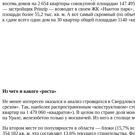
восемь домов на 2 654 квартиры совокупной площадью 147 495
— застройщик Prinzip — возводит в своем ЖК «Ньютон парк»,
площади более 55,2 тыс. кв. м. А вот самый скромный (по об
к сдаче всего один дом на 30 квартир общей площадью 1140 «к
Из чего и какого «роста»
Не менее интересен оказался и анализ строящихся в Свердлов
срезом». Так, наиболее распространенным «конструктивом» сте
квартир на 1 479 060 «квадратов»). В целом по стране доля мо
на Урале, железобетон только у москвичей. Из него в столице 
На втором месте по популярности в области — блоки (15,7% в
354 182 кв. м, что составляет 13,6% текущего строительства.