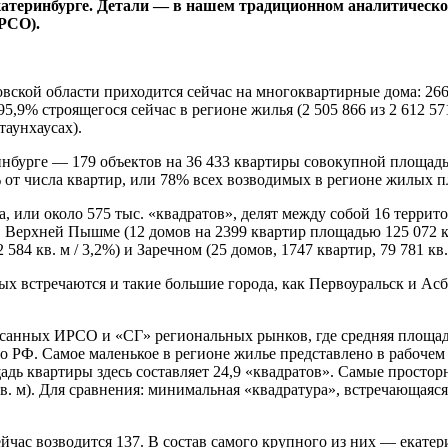
катеринбурге. Детали — в нашем традиционном аналитическо
РСО).
ской области приходится сейчас на многоквартирные дома: 266 
95,9% строящегося сейчас в регионе жилья (2 505 866 из 2 612 5
таунхаусах).
ринбурге — 179 объектов на 36 433 квартиры совокупной площад
 от числа квартир, или 78% всех возводимых в регионе жилых 
, или около 575 тыс. «квадратов», делят между собой 16 терри
 Верхней Пышме (12 домов на 2399 квартир площадью 125 072 кв.
 584 кв. м / 3,2%) и Заречном (25 домов, 1747 квартир, 79 781 кв. 
ых встречаются и такие большие города, как Первоуральск и Ас
писанных ИРСО и «СГ» региональных рынков, где средняя площад
по РФ. Самое маленькое в регионе жилье представлено в рабоче
ь квартиры здесь составляет 24,9 «квадратов». Самые простор
м). Для сравнения: минимальная «квадратура», встречающаяся в 
сейчас возводится 137. В состав самого крупного из них — ека