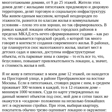
многоэтажными домами, от 9 до 25 этажей. Жители этих
домов делят с жильцами пятиэтажек придомовую и дворовую
территорию, делят торговую и социальную инфраструктуру.
Мы живем единым массивом, который неоднороден по
этажности, разнится по классам жилья и коммунальным
условиям – плохо это или хорошо, но так сформировалось. В
рамках каждой локации обжитых городских районов в
пределах МКАД есть нечто сформированное годами – как раз
то, что называется городской средой, о которой так много
говорят в контексте создания современного жилья. В районах,
где планируется снос малоэтажного жилья, хватает мест в
детских садах и школах, доступны инфраструктурные
объекты, есть парковые зоны и скверы – то есть все то, что,
безусловно, повышает привлекательность локации, а, значит,
и стоимость жилья в ней.
Я не живу в пятиэтажке: в моем доме 12 этажей, он находится
на Просторной улице, в районе Преображенское на востоке
Москвы. Если в пятиэтажках, стоящих рядом с ним, в среднем
проживает 300 человек в каждой, то в 12-этажном доме –
минимум 1000 человек. Судя по карте утвержденных на
данный момент объектов под снос, мой дом и сотни таких же
окажутся в «осадном» положении на несколько ближайших
лет: в окружении стройки. При этом, выбирая квартиру,
покупатель обычно трезво оценивает локацию и окружение: