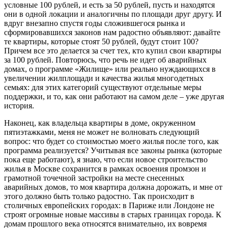
условные 100 рублей, и есть за 50 рублей, пусть и находятся
они в одной локации и аналогичны по площади друг другу. И
вдруг внезапно спустя годы сложившегося рынка и
сформировавшихся законов нам радостно объявляют: давайте
те квартиры, которые стоят 50 рублей, будут стоит 100?
Причем все это делается за счет тех, кто купил свои квартиры
за 100 рублей. Повторюсь, что речь не идет об аварийных
домах, о программе «Жилище» или реально нуждающихся в
увеличении жилплощади и качества жилья многодетных
семьях: для этих категорий существуют отдельные меры
поддержки, и то, как они работают на самом деле – уже другая
история.
Наконец, как владельца квартиры в доме, окруженном
пятиэтажками, меня не может не волновать следующий
вопрос: что будет со стоимостью моего жилья после того, как
программа реализуется? Учитывая все законы рынка (которые
пока еще работают), я знаю, что если новое строительство
жилья в Москве сохранится в рамках освоения промзон и
грамотной точечной застройки на месте снесенных
аварийных домов, то моя квартира должна дорожать, и мне от
этого должно быть только радостно. Так происходит в
столичных европейских городах: в Париже или Лондоне не
строят огромные новые массивы в старых границах города. К
домам прошлого века относятся внимательно, их вовремя