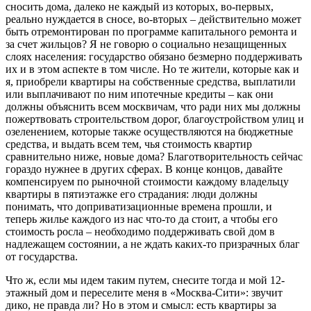
сносить дома, далеко не каждый из которых, во-первых,
реально нуждается в сносе, во-вторых – действительно может
быть отремонтирован по программе капитального ремонта и
за счет жильцов? Я не говорю о социально незащищенных
слоях населения: государство обязано безмерно поддерживать
их и в этом аспекте в том числе. Но те жители, которые как и
я, приобрели квартиры на собственные средства, выплатили
или выплачивают по ним ипотечные кредиты – как они
должны объяснить всем москвичам, что ради них мы должны
пожертвовать строительством дорог, благоустройством улиц и
озеленением, которые также осуществляются на бюджетные
средства, и выдать всем тем, чья стоимость квартир
сравнительно ниже, новые дома? Благотворительность сейчас
гораздо нужнее в других сферах. В конце концов, давайте
компенсируем по рыночной стоимости каждому владельцу
квартиры в пятиэтажке его страдания: люди должны
понимать, что доприватизационные времена прошли, и
теперь жилье каждого из нас что-то да стоит, а чтобы его
стоимость росла – необходимо поддерживать свой дом в
надлежащем состоянии, а не ждать каких-то призрачных благ
от государства.
Что ж, если мы идем таким путем, снесите тогда и мой 12-
этажный дом и переселите меня в «Москва-Сити»: звучит
дико, не правда ли? Но в этом и смысл: есть квартиры за