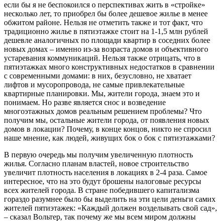
если бы я не беспокоился о перспективах жить в «стройке»
несколько лет, то приобрел бы более дешевое жилье в менее
обжитом районе. Нельзя не отметить также и тот факт, что
традиционно жилье в пятиэтажке стоит на 1-1,5 млн рублей
дешевле аналогичных по площади квартир в соседних более
новых домах – именно из-за возраста домов и объективного
устаревания коммуникаций. Нельзя также отрицать, что в
пятиэтажках много конструктивных недостатков в сравнении
с современными домами: в них, безусловно, не хватает
лифтов и мусоропровода, не самые привлекательные
квартирные планировки. Мы, жители города, знаем это и
понимаем. Но разве является снос и возведение
многоэтажных домов реальным решением проблемы? Что
получим мы, остальные жители города, от появления новых
домов в локации? Почему, в конце концов, никто не спросил
наше мнение, как людей, живущих бок о бок с пятиэтажками?
В первую очередь мы получим увеличенную плотность
жилья. Согласно планам властей, новое строительство
увеличит плотность населения в локациях в 2-4 раза. Самое
интересное, что на это будут брошены налоговые ресурсы
всех жителей города. В стране победившего капитализма
гораздо разумнее было бы выделить на эти цели деньги самих
жителей пятиэтажек: «Каждый должен возделывать свой сад»,
– сказал Вольтер, так почему же мы всем миром должны