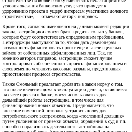
строительстве позволяет банку навязывать неблагоприятные
условия оказания банковских услуг, что приведет к
удорожанию проекта в ущерб интересам участников долевого
строительства», — отмечают авторы поправок.
Кроме того, согласно имеющейся на данный момент редакции
закона, застройщики смогут брать кредиты только у банков,
которые будут соответствовать определенным требованиям.
Петербуржцы выступают за то, чтобы дать девелоперам
возможность финансировать проект еще и за счет целевых
займов от собственных аффилированных лиц. Так, по
мнению авторов поправок, застройщик сможет лучше
контролировать обеспеченность проекта финансированием и
своевременно устранять кассовые разрывы, предотвращая
приостановки процесса строительства.
Также Смольный предлагает добавить в закон норму о том,
что после введения дома в эксплуатацию деньги, оставшиеся
на счете проекта в банке, могут использоваться для
дальнейшей работы застройщика, в том числе для
финансирования новых объектов. Предполагается, что
внесение изменений позволит устранить почву для
потребительского экстремизма, когда «последний дольщик»
путем уклонения от приемки объекта, обращений в суд и т.п.
способен парализовать деятельность застройщика на
неопределенный срок. Авторы законодательной инициативы