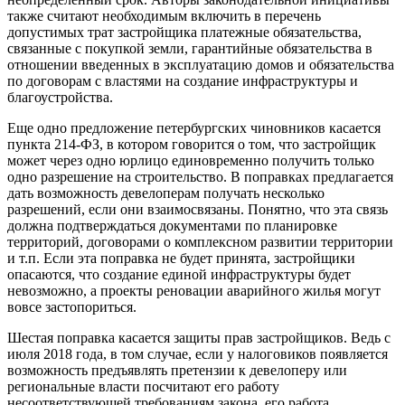
также считают необходимым включить в перечень
допустимых трат застройщика платежные обязательства,
связанные с покупкой земли, гарантийные обязательства в
отношении введенных в эксплуатацию домов и обязательства
по договорам с властями на создание инфраструктуры и
благоустройства.
Еще одно предложение петербургских чиновников касается
пункта 214-ФЗ, в котором говорится о том, что застройщик
может через одно юрлицо единовременно получить только
одно разрешение на строительство. В поправках предлагается
дать возможность девелоперам получать несколько
разрешений, если они взаимосвязаны. Понятно, что эта связь
должна подтверждаться документами по планировке
территорий, договорами о комплексном развитии территории
и т.п. Если эта поправка не будет принята, застройщики
опасаются, что создание единой инфраструктуры будет
невозможно, а проекты реновации аварийного жилья могут
вовсе застопориться.
Шестая поправка касается защиты прав застройщиков. Ведь с
июля 2018 года, в том случае, если у налоговиков появляется
возможность предъявлять претензии к девелоперу или
региональные власти посчитают его работу
несоответствующей требованиям закона, его работа