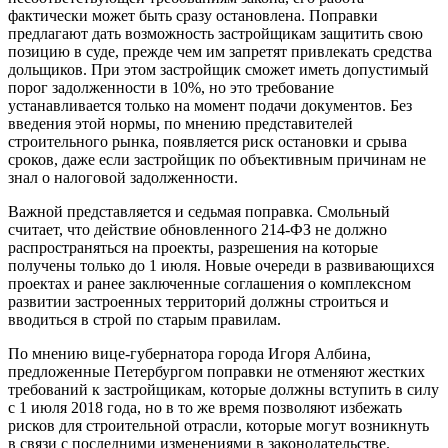
фактически может быть сразу остановлена. Поправки
предлагают дать возможность застройщикам защитить свою
позицию в суде, прежде чем им запретят привлекать средства
дольщиков. При этом застройщик сможет иметь допустимый
порог задолженности в 10%, но это требование
устанавливается только на момент подачи документов. Без
введения этой нормы, по мнению представителей
строительного рынка, появляется риск остановки и срыва
сроков, даже если застройщик по объективным причинам не
знал о налоговой задолженности.
Важной представляется и седьмая поправка. Смольный
считает, что действие обновленного 214-ФЗ не должно
распространяться на проекты, разрешения на которые
получены только до 1 июля. Новые очереди в развивающихся
проектах и ранее заключенные соглашения о комплексном
развитии застроенных территорий должны строиться и
вводиться в строй по старым правилам.
По мнению вице-губернатора города Игоря Албина,
предложенные Петербургом поправки не отменяют жестких
требований к застройщикам, которые должны вступить в силу
с 1 июля 2018 года, но в то же время позволяют избежать
рисков для строительной отрасли, которые могут возникнуть
в связи с последними изменениями в законодательстве.