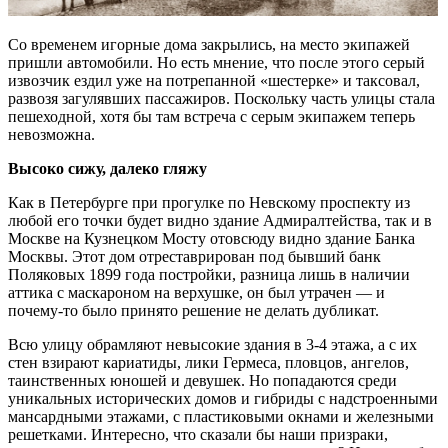
Со временем игорные дома закрылись, на место экипажей
пришли автомобили. Но есть мнение, что после этого серый
извозчик ездил уже на потрепанной «шестерке» и таксовал,
развозя загулявших пассажиров. Поскольку часть улицы стала
пешеходной, хотя бы там встреча с серым экипажем теперь
невозможна.
Высоко сижу, далеко гляжу
Как в Петербурге при прогулке по Невскому проспекту из
любой его точки будет видно здание Адмиралтейства, так и в
Москве на Кузнецком Мосту отовсюду видно здание Банка
Москвы. Этот дом отреставрирован под бывший банк
Поляковых 1899 года постройки, разница лишь в наличии
аттика с маскароном на верхушке, он был утрачен — и
почему-то было принято решение не делать дубликат.
Всю улицу обрамляют невысокие здания в 3-4 этажа, а с их
стен взирают кариатиды, лики Гермеса, пловцов, ангелов,
таинственных юношей и девушек. Но попадаются среди
уникальных исторических домов и гибриды с надстроенными
мансардными этажами, с пластиковыми окнами и железными
решетками. Интересно, что сказали бы наши призраки,