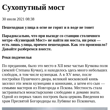
Сухопутный мост
30 июля 2021 08:38
Пешеходная улица в огне не горит и в воде не тонет
Парадоксально, что при выходе со станции столичного
метро «Кузнецкий Мост» не найти ни моста, ни реки —
есть лишь улица, причем пешеходная. Как это произошло?
Давайте разберемся вместе.
Реки подземелья
По преданиям, было это место в XII веке частью Кучкова поля
(землей Степана Кучки), и находилось здесь много небольших
слободок, в том числе кузнецкая. А в XV веке, после
постройки Пушечного двора, великий московский князь
заселил эти земли кузнецами и конюхами, а затем его сын —
семьями мастеров из Новгорода и Пскова. Местность стала
застраиваться монастырскими слободами и домами знати.
Одной из первых таких построек была церковь Введения во
храм Пресвятой Богородицы на Лубянке во Псковичах.