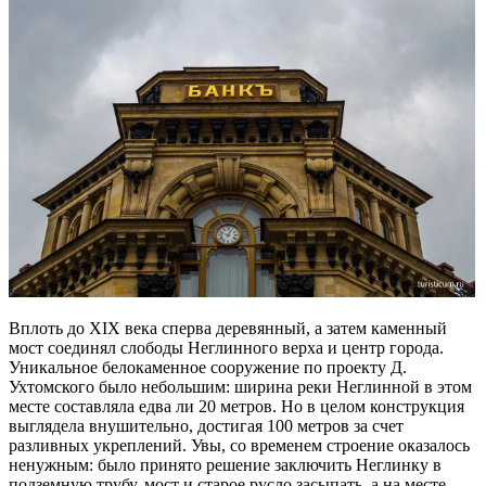
Вплоть до XIX века сперва деревянный, а затем каменный
мост соединял слободы Неглинного верха и центр города.
Уникальное белокаменное сооружение по проекту Д.
Ухтомского было небольшим: ширина реки Неглинной в этом
месте составляла едва ли 20 метров. Но в целом конструкция
выглядела внушительно, достигая 100 метров за счет
разливных укреплений. Увы, со временем строение оказалось
ненужным: было принято решение заключить Неглинку в
подземную трубу, мост и старое русло засыпать, а на месте