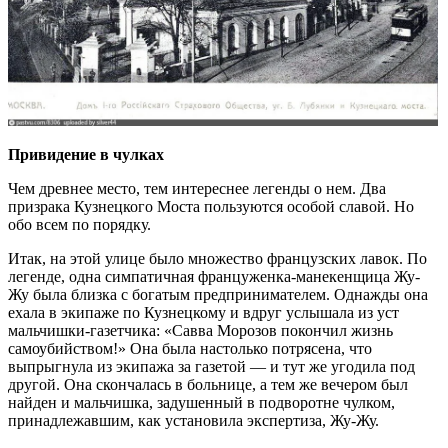
Привидение в чулках
Чем древнее место, тем интереснее легенды о нем. Два
призрака Кузнецкого Моста пользуются особой славой. Но
обо всем по порядку.
Итак, на этой улице было множество французских лавок. По
легенде, одна симпатичная француженка-манекенщица Жу-
Жу была близка с богатым предпринимателем. Однажды она
ехала в экипаже по Кузнецкому и вдруг услышала из уст
мальчишки-газетчика: «Савва Морозов покончил жизнь
самоубийством!» Она была настолько потрясена, что
выпрыгнула из экипажа за газетой — и тут же угодила под
другой. Она скончалась в больнице, а тем же вечером был
найден и мальчишка, задушенный в подворотне чулком,
принадлежавшим, как установила экспертиза, Жу-Жу.