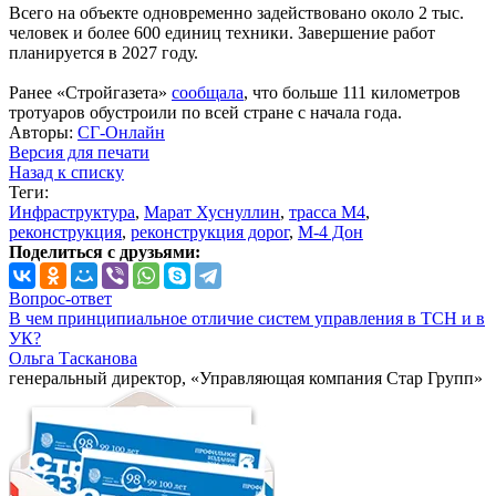
Всего на объекте одновременно задействовано около 2 тыс.
человек и более 600 единиц техники. Завершение работ
планируется в 2027 году.
Ранее «Стройгазета»
сообщала
, что больше 111 километров
тротуаров обустроили по всей стране с начала года.
Авторы:
СГ-Онлайн
Версия для печати
Назад к списку
Теги:
Инфраструктура
,
Марат Хуснуллин
,
трасса М4
,
реконструкция
,
реконструкция дорог
,
М-4 Дон
Поделиться с друзьями:
Вопрос-ответ
В чем принципиальное отличие систем управления в ТСН и в
УК?
Ольга Тасканова
генеральный директор, «Управляющая компания Стар Групп»