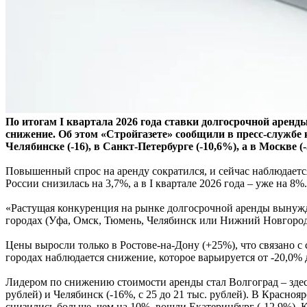
По итогам I квартала 2026 года ставки долгосрочной арен
снижение. Об этом «Стройгазете» сообщили в пресс-службе 
Челябинске (-16), в Санкт-Петербурге (-10,6%), а в Москве (-
Повышенный спрос на аренду сократился, и сейчас наблюдаетс
России снизилась на 3,7%, а в I квартале 2026 года – уже на 8%.
«Растущая конкуренция на рынке долгосрочной аренды вынужда
городах (Уфа, Омск, Тюмень, Челябинск или Нижний Новгород)
Цены выросли только в Ростове-на-Дону (+25%), что связано с
городах наблюдается снижение, которое варьируется от -20,0% 
Лидером по снижению стоимости аренды стал Волгоград – здесь
рублей) и Челябинск (-16%, с 25 до 21 тыс. рублей). В Красно
снизились больше, чем на 10%, вошли Екатеринбург (-12,9%), К