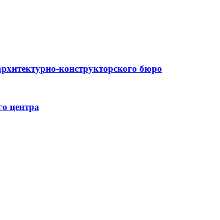
архитектурно-конструкторского бюро
го центра