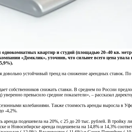
ды однокомнатных квартир и студий (площадью 20–40 кв. мет
компании «Домклик», уточнив, что сильнее всего цена упала 
5,9%).
я довольно устойчивый тренд на снижение арендных ставок. По 
ет собственников снижать ставки. В среднем по России предло
 уверенно превысило средние показатели», – рассказал директ
 сезонными колебаниями. Также стоимость аренды выросла в Уфе
до -4,2%.
 аренда подешевела на 20%, с 25 до 20 тыс. рублей. В тройку л
ярске и Новосибирске аренда подешевела на 14,8% и 14,3% соотве
раснодар (-12,0%), Владивосток (-11,6%) и Санкт-Петербург (-10