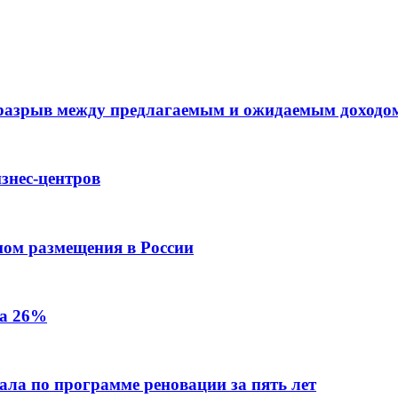
 разрыв между предлагаемым и ожидаемым доходо
знес-центров
пом размещения в России
на 26%
ала по программе реновации за пять лет