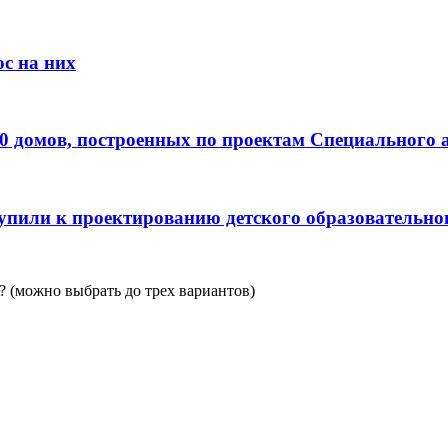
с на них
0 домов, построенных по проектам Специального 
пили к проектированию детского образовательно
 (можно выбрать до трех вариантов)