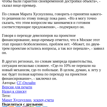
чтобы были гарантии своевременной достройки объекта», -
сказал вице-премьер.
По словам Марата Хуснуллина, говорить о принятии какого-
то решения по этому поводу пока рано. «Но я могу точно
сказать, что этим вопросом мы занимаемся и готовим
соответствующие предложения», - подчеркнул он.
Говоря о переходе девелоперов на проектное
финансирование, вице-премьер отметил, что в Москве этот
этап прошел безболезненно, проблем нет. «Может, по двум-
трем проектам остались вопросы, а так все перешли», - заявил
он.
В других регионах, по словам зампреда правительства,
ситуация несколько сложнее. «Где-то 10% не перешли на
новый механизм, где-то побольше. В целом, думаю, к лету у
нас будет полная картина по переходу на проектное
финансирование», - заключил он.
Авторы:
СГ-Онлайн
Версия для печати
Назад к списку
Теги:
Марат Хуснуллин
,
эскроу-счета
Поделиться с друзьями: