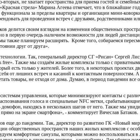
-вторых, не хватает пространства для приема гостей и семейных
Красная стрела» Марина Агеева отмечает, что в ближайшие годы
 функционала за пределы квартиры и организации мини-коворки
ендовать для проведения встреч с друзьями, родственниками и
ков делится своим взглядом на изменения общественных простр
ено в первую очередь наличием возможности для людей дистанцир
 мы также планируем расширять. Кроме того, собираемся пересмо
оянии друг от друга».
 технологии. Так, генеральный директор СГ «Рисан» Сергей Ли
s free». Также мы создаём жилые комплексы только с приватным
ый есть только у жителей. Более того, в некоторых проектах два
ь себя от лишних встреч и касаний к контактным поверхностям.
тать товары, не отходя от дома. Думаю, в период пандемии все
м системам управления, которые минимизируют контакты с разл
распознавания голоса и специальные NFC метки, срабатывающие
ь домофон, находясь в нескольких шагов от него. Также мы увид
 прямо на экране смартфона», - комментирует Вячеслав Батаков.
ов еще до пандемии. Так, директор по развитию ГК «Новый мир
ции общественных пространств наших жилых комплексов с особо
рудуем комфортные санузлы, которыми можно воспользоваться в
сьержа всегда в открытом доступе - санитайзеры. Для уборки п