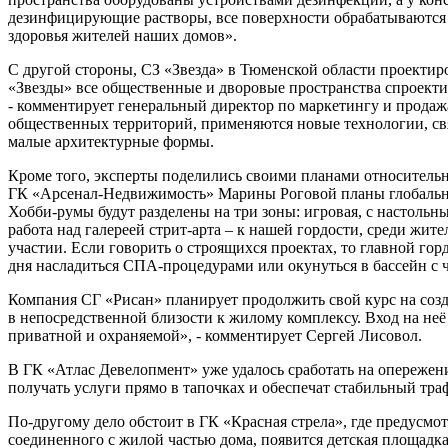
дезинфицирующие растворы, все поверхности обрабатываются ст
здоровья жителей наших домов».
С другой стороны, СЗ «Звезда» в Тюменской области проектир
«Звезды» все общественные и дворовые пространства спроекти
- комментирует генеральный директор по маркетингу и продаж
общественных территорий, применяются новые технологии, св
малые архитектурные формы.
Кроме того, эксперты поделились своими планами относитель
ГК «Арсенал-Недвижимость» Марины Роговой планы глобальные
Хобби-румы будут разделены на три зоны: игровая, с настольны
работа над галереей стрит-арта – к нашей гордости, среди жит
участии. Если говорить о строящихся проектах, то главной го
дня насладиться СПА-процедурами или окунуться в бассейн с ч
Компания СГ «Рисан» планирует продолжить свой курс на созд
в непосредственной близости к жилому комплексу. Вход на неё
приватной и охраняемой», - комментирует Сергей Лисовол.
В ГК «Атлас Девелопмент» уже удалось сработать на опережени
получать услуги прямо в тапочках и обеспечат стабильный тра
По-другому дело обстоит в ГК «Красная стрела», где предусм
соединенного с жилой частью дома, появится детская площадка