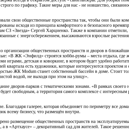
рого по графику. Такие меры для нас - не новшество, связанно
овали свои общественные пространства так, чтобы они были ко
рованы исходя из принципа комфортного и безопасного времяпр
ам СЗ «Звезда» Сергей Харциенко. Также в компании отметили,
язанные с энергосбережением, высаживаются взрослые растения
но организации общественных пространств и дворов в ближайши
: «В ЖК «Энфилд» строятся хобби-румы – места отдыха, где жи
ми играми, детская и коворкинг, в котором будет удобно работат
елей квартала есть художники, которые интересуются проектом и 
рдостью ЖК Modum станет собственный бассейн в доме. Стоит тол
истой водой, не выходя при этом на улицу».
ание дворов-парков с тематическими зонами. «В рамках своего 
 будет свободным, а территория самого комплексе с интересным
е. Благодаря галерее, которая объединяет по периметру все дом
фик всему бизнесу, что размещён внутри.
отрено размещение общественных пространств на эксплуатируемы
, а в «Артхаусе» – декоративный сад для жителей. Такое решени