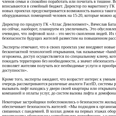
членов семьи и спокойно поработать или почитать в тишине. Во
вписываются в семейный бюджет. Директор по маркетингу ГК «
новых проектах предусматривается возможность выноса такого
оборудованных помещений человек на 15-20, которые можно ар
Директор по продукту ГК «Атлас Девелопмент», Вячеслав Бата
но сейчас, наоборот, планируем их увеличивать. Это обусловл
очевидно, что лифтовой холл – это место скопления людей. Их
безопасности будущих жителей разместим на повышенном расст
Эксперты отмечают, что в своих проектах уже внедряют новые
бесконтактной технологией открывания, так называемые «hand
огорожена, доступ осуществляется по специальному ключу, котор
покидать территорию без необходимости, а значит обезопасит
позволяет жителям получать все необходимые услуги и приобре
доступности».
Кроме того, эксперты ожидают, что возрастет интерес к умны
очередь рассматриваются различные аналоги FaceID, системы 
вызывать лифт находясь у двери своей квартиры или открыват
компанией и оплаты услуг, до систем вызова лифта и домофона
Некоторые застройщики побеспокоились о безопасности жильц
обеспечивает безопасность жителей: «Мы подходим к организа
связанных с пандемией. В холлах домов на первых этажах обо
пространства оборудованы устройствами дезинфекции, а у кон