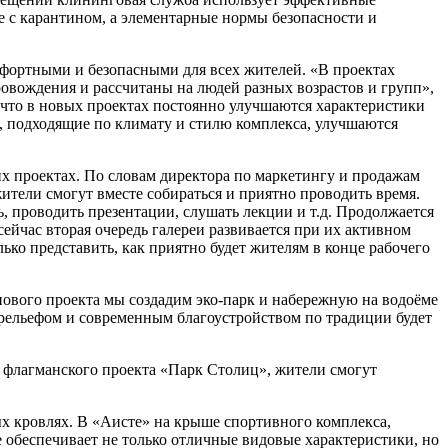
е с карантином, а элементарные нормы безопасности и
мфортными и безопасными для всех жителей. «В проектах
овождения и рассчитаны на людей разных возрастов и групп»,
 что в новых проектах постоянно улучшаются характеристики
, подходящие по климату и стилю комплекса, улучшаются
х проектах. По словам директора по маркетингу и продажам
тели смогут вместе собираться и приятно проводить время.
ь, проводить презентации, слушать лекции и т.д. Продолжается
сейчас вторая очередь галереи развивается при их активном
ько представить, как приятно будет жителям в конце рабочего
нового проекта мы создадим эко-парк и набережную на водоёме
 рельефом и современным благоустройством по традиции будет
а флагманского проекта «Парк Столиц», жители смогут
х кровлях. В «Аисте» на крыше спортивного комплекса,
е обеспечивает не только отличные видовые характеристики, но