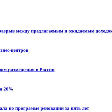
 разрыв между предлагаемым и ожидаемым доходо
знес-центров
пом размещения в России
на 26%
ала по программе реновации за пять лет