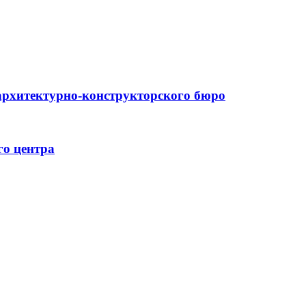
архитектурно-конструкторского бюро
го центра