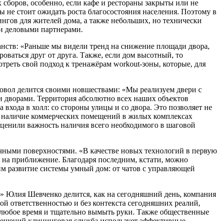
 сборов, особенно, если кафе и рестораны закрыты или не
 не стоит ожидать роста благосостояния населения. Поэтому в
нгов для жителей дома, а также небольших, но технически
ли деловыми партнерами.
анств: «Раньше мы видели тренд на снижение площади двора,
оваться друг от друга. Также, если дом высотный, то
треть свой подход к тренажёрам workout-зоны, которые, для
совол делится своими новшествами: «Мы реализуем двери с
и дворами. Территория абсолютно всех наших объектов
 входа в холл: со стороны улицы и со двора. Это позволяет не
 А наличие коммерческих помещений в жилых комплексах
 оценили важность наличия всего необходимого в шаговой
ичными поверхностями. «В качестве новых технологий в первую
 на приближение. Благодаря последним, кстати, можно
им развитие системы умный дом: от чатов с управляющей
» Юлия Шевченко делится, как на сегодняшний день, компания
й ответственностью и без контекста сегодняшних реалий,
 любое время и тщательно вымыть руки. Также общественные
омещений клининговая служба использует эффективные