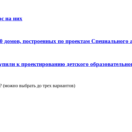
с на них
0 домов, построенных по проектам Специального 
пили к проектированию детского образовательно
 (можно выбрать до трех вариантов)