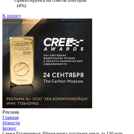
Ориентируюсь на советы блогеров
(4%)
К опросу
Реклама
Главная
Новости
Бизнес
Семья Гуцериевых-Шишханова построит отель за 130 млн