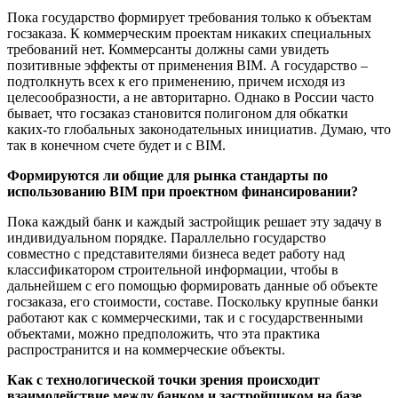
Пока государство формирует требования только к объектам
госзаказа. К коммерческим проектам никаких специальных
требований нет. Коммерсанты должны сами увидеть
позитивные эффекты от применения BIM. А государство –
подтолкнуть всех к его применению, причем исходя из
целесообразности, а не авторитарно. Однако в России часто
бывает, что госзаказ становится полигоном для обкатки
каких-то глобальных законодательных инициатив. Думаю, что
так в конечном счете будет и с BIM.
Формируются ли общие для рынка стандарты по
использованию BIM при проектном финансировании?
Пока каждый банк и каждый застройщик решает эту задачу в
индивидуальном порядке. Параллельно государство
совместно с представителями бизнеса ведет работу над
классификатором строительной информации, чтобы в
дальнейшем с его помощью формировать данные об объекте
госзаказа, его стоимости, составе. Поскольку крупные банки
работают как с коммерческими, так и с государственными
объектами, можно предположить, что эта практика
распространится и на коммерческие объекты.
Как с технологической точки зрения происходит
взаимодействие между банком и застройщиком на базе