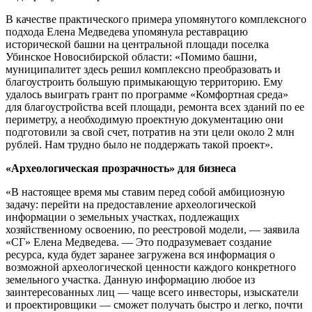
В качестве практического примера упомянутого комплексного
подхода Елена Медведева упомянула реставрацию
исторической башни на центральной площади поселка
Убинское Новосибирской области: «Помимо башни,
муниципалитет здесь решил комплексно преобразовать и
благоустроить большую примыкающую территорию. Ему
удалось выиграть грант по программе «Комфортная среда»
для благоустройства всей площади, ремонта всех зданий по ее
периметру, а необходимую проектную документацию они
подготовили за свой счет, потратив на эти цели около 2 млн
рублей. Нам трудно было не поддержать такой проект».
«Археологическая прозрачность» для бизнеса
«В настоящее время мы ставим перед собой амбициозную
задачу: перейти на предоставление археологической
информации о земельных участках, подлежащих
хозяйственному освоению, по реестровой модели, — заявила
«СГ» Елена Медведева. — Это подразумевает создание
ресурса, куда будет заранее загружена вся информация о
возможной археологической ценности каждого конкретного
земельного участка. Данную информацию любое из
заинтересованных лиц — чаще всего инвесторы, изыскатели
и проектировщики — сможет получать быстро и легко, почти