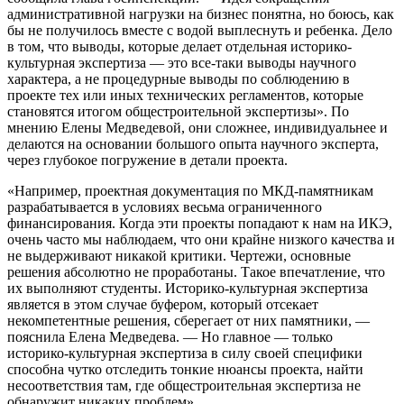
административной нагрузки на бизнес понятна, но боюсь, как
бы не получилось вместе с водой выплеснуть и ребенка. Дело
в том, что выводы, которые делает отдельная историко-
культурная экспертиза — это все-таки выводы научного
характера, а не процедурные выводы по соблюдению в
проекте тех или иных технических регламентов, которые
становятся итогом общестроительной экспертизы». По
мнению Елены Медведевой, они сложнее, индивидуальнее и
делаются на основании большого опыта научного эксперта,
через глубокое погружение в детали проекта.
«Например, проектная документация по МКД-памятникам
разрабатывается в условиях весьма ограниченного
финансирования. Когда эти проекты попадают к нам на ИКЭ,
очень часто мы наблюдаем, что они крайне низкого качества и
не выдерживают никакой критики. Чертежи, основные
решения абсолютно не проработаны. Такое впечатление, что
их выполняют студенты. Историко-культурная экспертиза
является в этом случае буфером, который отсекает
некомпетентные решения, сберегает от них памятники, —
пояснила Елена Медведева. — Но главное — только
историко-культурная экспертиза в силу своей специфики
способна чутко отследить тонкие нюансы проекта, найти
несоответствия там, где общестроительная экспертиза не
обнаружит никаких проблем».