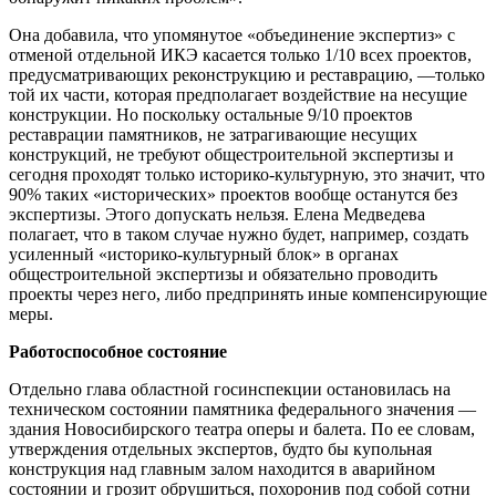
Она добавила, что упомянутое «объединение экспертиз» с
отменой отдельной ИКЭ касается только 1/10 всех проектов,
предусматривающих реконструкцию и реставрацию, —только
той их части, которая предполагает воздействие на несущие
конструкции. Но поскольку остальные 9/10 проектов
реставрации памятников, не затрагивающие несущих
конструкций, не требуют общестроительной экспертизы и
сегодня проходят только историко-культурную, это значит, что
90% таких «исторических» проектов вообще останутся без
экспертизы. Этого допускать нельзя. Елена Медведева
полагает, что в таком случае нужно будет, например, создать
усиленный «историко-культурный блок» в органах
общестроительной экспертизы и обязательно проводить
проекты через него, либо предпринять иные компенсирующие
меры.
Работоспособное состояние
Отдельно глава областной госинспекции остановилась на
техническом состоянии памятника федерального значения —
здания Новосибирского театра оперы и балета. По ее словам,
утверждения отдельных экспертов, будто бы купольная
конструкция над главным залом находится в аварийном
состоянии и грозит обрушиться, похоронив под собой сотни