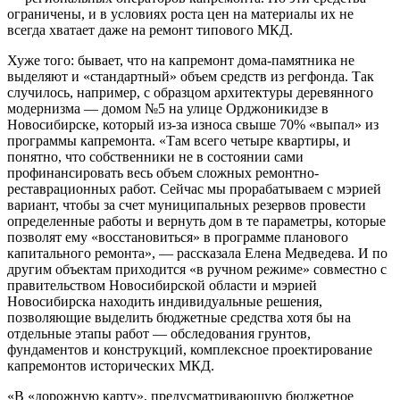
ограничены, и в условиях роста цен на материалы их не
всегда хватает даже на ремонт типового МКД.
Хуже того: бывает, что на капремонт дома-памятника не
выделяют и «стандартный» объем средств из регфонда. Так
случилось, например, с образцом архитектуры деревянного
модернизма — домом №5 на улице Орджоникидзе в
Новосибирске, который из-за износа свыше 70% «выпал» из
программы капремонта. «Там всего четыре квартиры, и
понятно, что собственники не в состоянии сами
профинансировать весь объем сложных ремонтно-
реставрационных работ. Сейчас мы прорабатываем с мэрией
вариант, чтобы за счет муниципальных резервов провести
определенные работы и вернуть дом в те параметры, которые
позволят ему «восстановиться» в программе планового
капитального ремонта», — рассказала Елена Медведева. И по
другим объектам приходится «в ручном режиме» совместно с
правительством Новосибирской области и мэрией
Новосибирска находить индивидуальные решения,
позволяющие выделить бюджетные средства хотя бы на
отдельные этапы работ — обследования грунтов,
фундаментов и конструкций, комплексное проектирование
капремонтов исторических МКД.
«В «дорожную карту», предусматривающую бюджетное