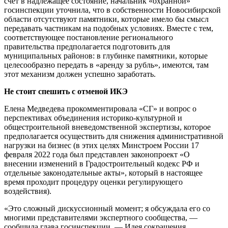
счет в надлежащее состояние, начальник «охранной»
госинспекции уточнила, что в собственности Новосибирской
области отсутствуют памятники, которые имело бы смысл
передавать частникам на подобных условиях. Вместе с тем,
соответствующее постановление регионального
правительства предполагается подготовить для
муниципальных районов: в глубинке памятники, которые
целесообразно передать в «аренду за рубль», имеются, там
этот механизм должен успешно заработать.
Не стоит спешить с отменой ИКЭ
Елена Медведева прокомментировала «СГ» и вопрос о
перспективах объединения историко-культурной и
общестроительной вневедомственной экспертизы, которое
предполагается осуществить для снижения административной
нагрузки на бизнес (в этих целях Минстроем России 17
февраля 2022 года был представлен законопроект «О
внесении изменений в Градостроительный кодекс РФ и
отдельные законодательные акты», который в настоящее
время проходит процедуру оценки регулирующего
воздействия).
«Это сложный дискуссионный момент; я обсуждала его со
многими представителями экспертного сообщества, —
сообщила глава госинспекции. — Идея сокращения