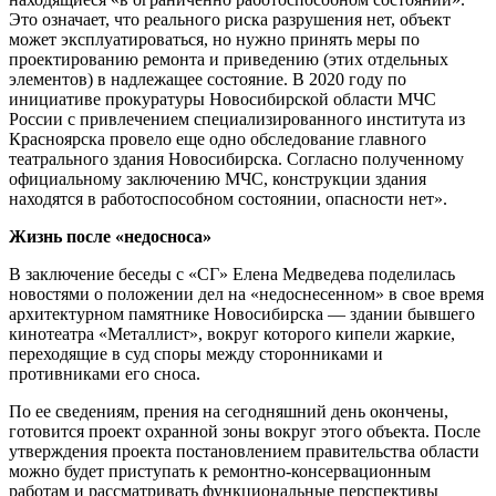
Это означает, что реального риска разрушения нет, объект
может эксплуатироваться, но нужно принять меры по
проектированию ремонта и приведению (этих отдельных
элементов) в надлежащее состояние. В 2020 году по
инициативе прокуратуры Новосибирской области МЧС
России с привлечением специализированного института из
Красноярска провело еще одно обследование главного
театрального здания Новосибирска. Согласно полученному
официальному заключению МЧС, конструкции здания
находятся в работоспособном состоянии, опасности нет».
Жизнь после «недосноса»
В заключение беседы с «СГ» Елена Медведева поделилась
новостями о положении дел на «недоснесенном» в свое время
архитектурном памятнике Новосибирска — здании бывшего
кинотеатра «Металлист», вокруг которого кипели жаркие,
переходящие в суд споры между сторонниками и
противниками его сноса.
По ее сведениям, прения на сегодняшний день окончены,
готовится проект охранной зоны вокруг этого объекта. После
утверждения проекта постановлением правительства области
можно будет приступать к ремонтно-консервационным
работам и рассматривать функциональные перспективы